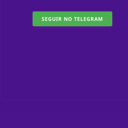
SEGUIR NO TELEGRAM