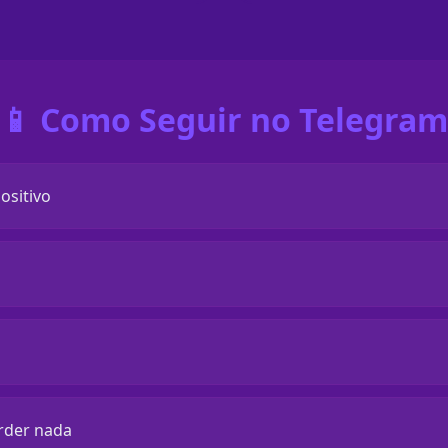
📱 Como Seguir no Telegram
ositivo
erder nada