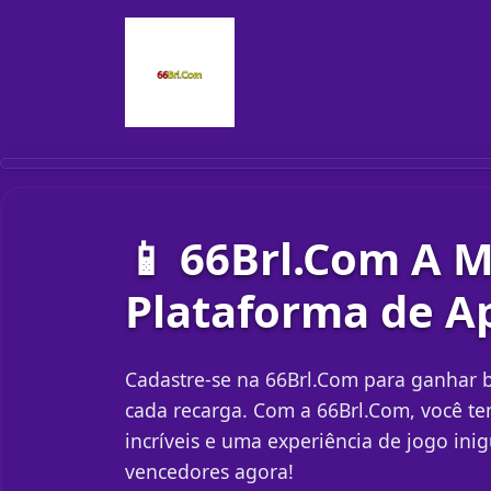
📱 66Brl.Com A 
Plataforma de A
Cadastre-se na 66Brl.Com para ganhar 
cada recarga. Com a 66Brl.Com, você t
incríveis e uma experiência de jogo inig
vencedores agora!