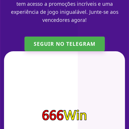
tem acesso a promoções incríveis e uma
experiência de jogo inigualável. Junte-se aos
vencedores agora!
SEGUIR NO TELEGRAM