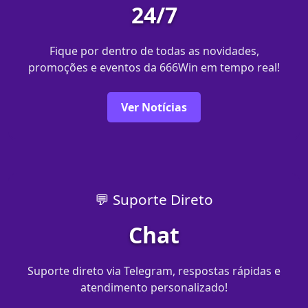
24/7
Fique por dentro de todas as novidades,
promoções e eventos da 666Win em tempo real!
Ver Notícias
💬 Suporte Direto
Chat
Suporte direto via Telegram, respostas rápidas e
atendimento personalizado!