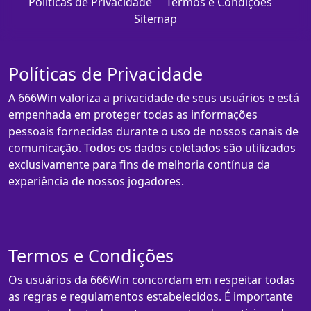
Políticas de Privacidade
Termos e Condições
Sitemap
Políticas de Privacidade
A 666Win valoriza a privacidade de seus usuários e está
empenhada em proteger todas as informações
pessoais fornecidas durante o uso de nossos canais de
comunicação. Todos os dados coletados são utilizados
exclusivamente para fins de melhoria contínua da
experiência de nossos jogadores.
Termos e Condições
Os usuários da 666Win concordam em respeitar todas
as regras e regulamentos estabelecidos. É importante