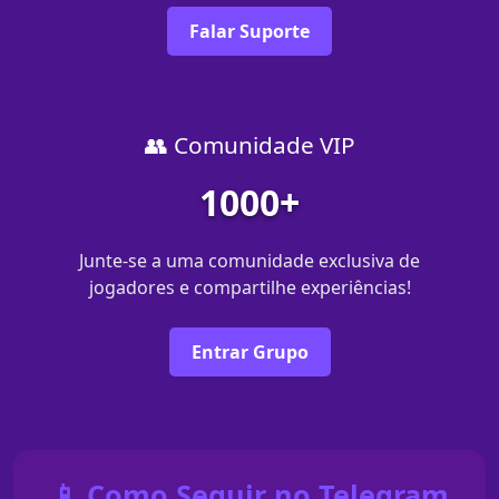
Falar Suporte
👥 Comunidade VIP
1000+
Junte-se a uma comunidade exclusiva de
jogadores e compartilhe experiências!
Entrar Grupo
📱 Como Seguir no Telegram