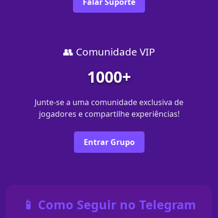
Falar Suporte
👥 Comunidade VIP
1000+
Junte-se a uma comunidade exclusiva de
jogadores e compartilhe experiências!
Entrar Grupo
📱 Como Seguir no Telegram