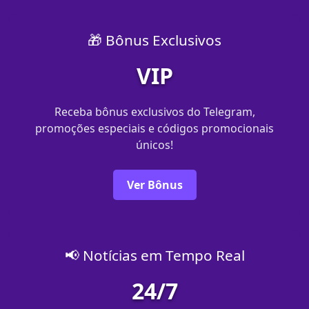
🎁 Bônus Exclusivos
VIP
Receba bônus exclusivos do Telegram,
promoções especiais e códigos promocionais
únicos!
Ver Bônus
📢 Notícias em Tempo Real
24/7