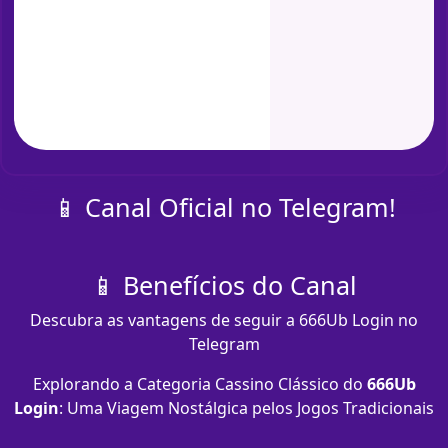
📱 Canal Oficial no Telegram!
📱 Benefícios do Canal
Descubra as vantagens de seguir a 666Ub Login no
Telegram
Explorando a Categoria Cassino Clássico do
666Ub
Login
: Uma Viagem Nostálgica pelos Jogos Tradicionais