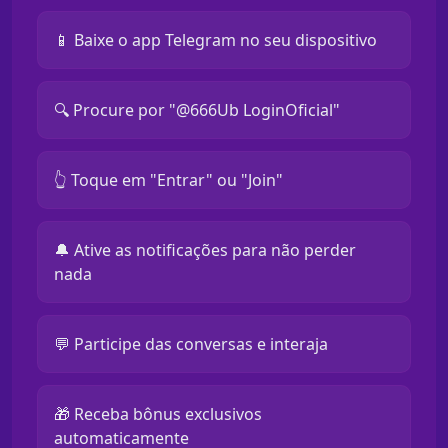
📱 Baixe o app Telegram no seu dispositivo
🔍 Procure por "@666Ub LoginOficial"
👆 Toque em "Entrar" ou "Join"
🔔 Ative as notificações para não perder
nada
💬 Participe das conversas e interaja
🎁 Receba bônus exclusivos
automaticamente