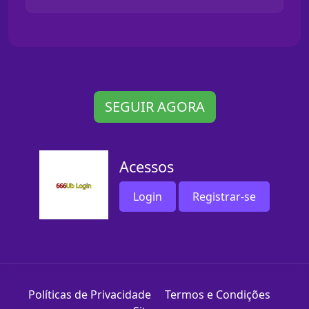
SEGUIR AGORA
Acessos
Login
Registrar-se
Políticas de Privacidade
Termos e Condições