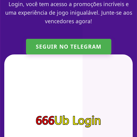
Login, você tem acesso a promoções incríveis e
uma experiência de jogo inigualável. Junte-se aos
vencedores agora!
SEGUIR NO TELEGRAM