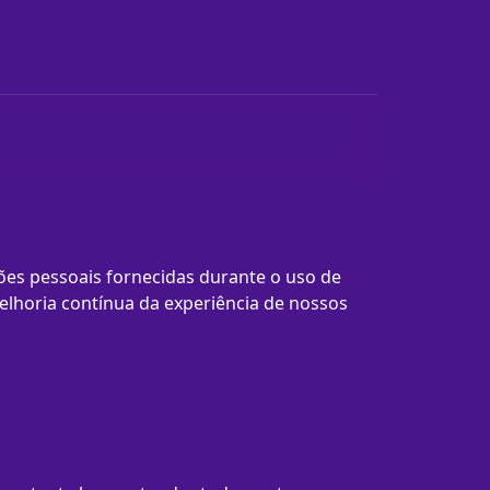
ões pessoais fornecidas durante o uso de
elhoria contínua da experiência de nossos