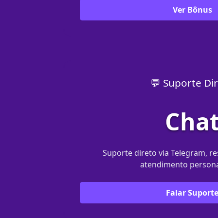
Ver Bônus
💬 Suporte Di
Cha
Suporte direto via Telegram, r
atendimento persona
Falar Suport