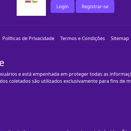
Login
Registrar-se
Políticas de Privacidade
Termos e Condições
Sitemap
de
s usuários e está empenhada em proteger todas as informaç
os coletados são utilizados exclusivamente para fins de m