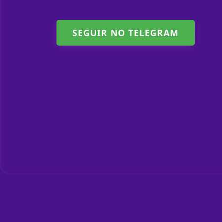
SEGUIR NO TELEGRAM