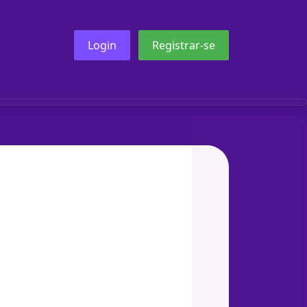
Login
Registrar-se