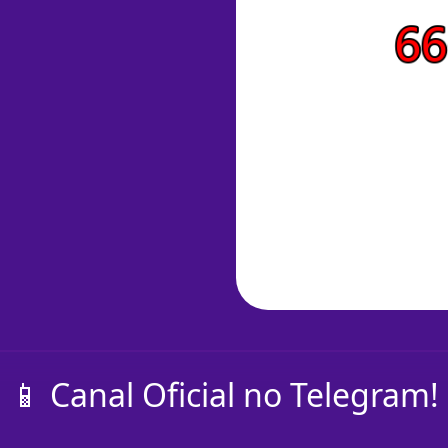
📱 Canal Oficial no Telegram!