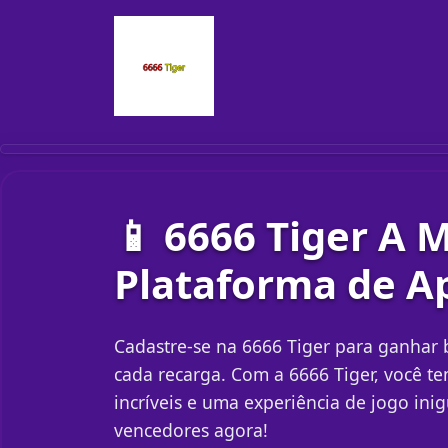
📱 6666 Tiger A 
Plataforma de A
Cadastre-se na 6666 Tiger para ganhar
cada recarga. Com a 6666 Tiger, você t
incríveis e uma experiência de jogo inig
vencedores agora!