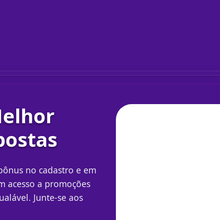
Melhor
postas
 bônus no cadastro e em
em acesso a promoções
ualável. Junte-se aos