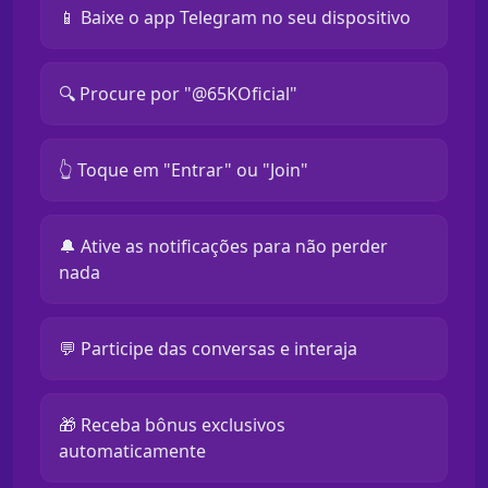
📱 Baixe o app Telegram no seu dispositivo
🔍 Procure por "@65KOficial"
👆 Toque em "Entrar" ou "Join"
🔔 Ative as notificações para não perder
nada
💬 Participe das conversas e interaja
🎁 Receba bônus exclusivos
automaticamente