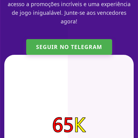
acesso a promoções incríveis e uma experiência
de jogo inigualável. Junte-se aos vencedores
agora!
SEGUIR NO TELEGRAM