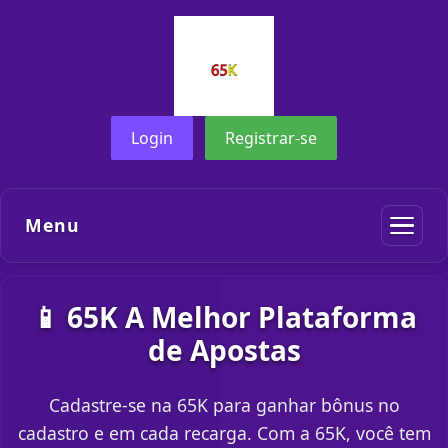
Login
Registrar-se
Menu
📱 65K A Melhor Plataforma
de Apostas
Cadastre-se na 65K para ganhar bônus no
cadastro e em cada recarga. Com a 65K, você tem