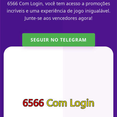
6566 Com Login, você tem acesso a promoções
incríveis e uma experiência de jogo inigualável.
Junte-se aos vencedores agora!
SEGUIR NO TELEGRAM