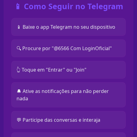
📱 Como Seguir no Telegram
📱 Baixe o app Telegram no seu dispositivo
🔍 Procure por "@6566 Com LoginOficial"
👆 Toque em "Entrar" ou "Join"
🔔 Ative as notificações para não perder
nada
💬 Participe das conversas e interaja