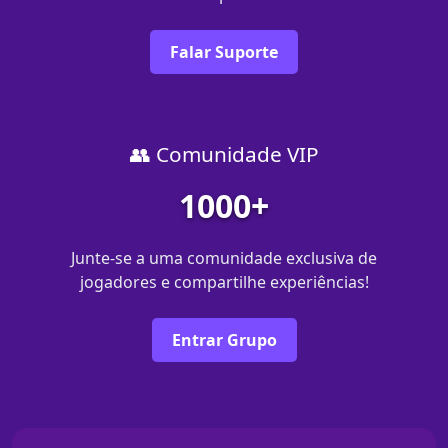
Falar Suporte
👥 Comunidade VIP
1000+
Junte-se a uma comunidade exclusiva de
jogadores e compartilhe experiências!
Entrar Grupo