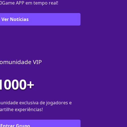
60Game APP em tempo real!
Ver Notícias
Comunidade VIP
1000+
unidade exclusiva de jogadores e
rtilhe experiências!
Entrar Grupo