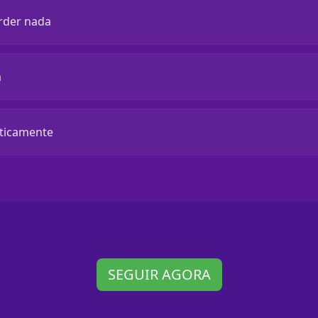
erder nada
a
aticamente
SEGUIR AGORA