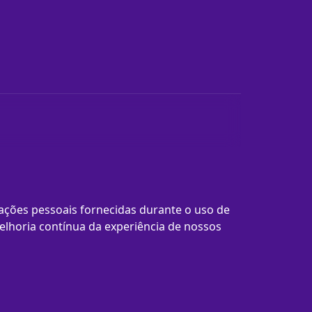
ações pessoais fornecidas durante o uso de
elhoria contínua da experiência de nossos