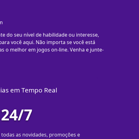
am
do seu nível de habilidade ou interesse,
para você aqui. Não importa se você está
 o melhor em jogos on-line. Venha e junte-
cias em Tempo Real
24/7
e todas as novidades, promoções e