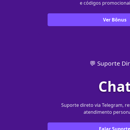
e códigos promocionai
Ver Bônus
💬 Suporte Di
Cha
Suporte direto via Telegram, r
atendimento persona
Falar Suport