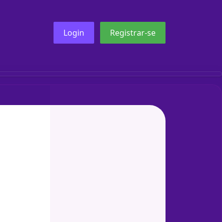
Login
Registrar-se