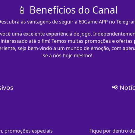
📱 Benefícios do Canal
escubra as vantagens de seguir a 60Game APP no Telegr
ocê uma excelente experiência de jogo. Independentemente 
interessado até o fim! Temos muitas promoções e ofertas 
iente, seja bem-vindo a um mundo de emoção, com apenas
se a nós hoje mesmo!
sivos
📢 Notí
m, promoções especiais
Fique por dentro d