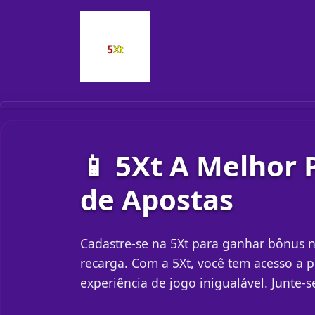
📱 5Xt A Melhor 
de Apostas
Cadastre-se na 5Xt para ganhar bônus 
recarga. Com a 5Xt, você tem acesso a 
experiência de jogo inigualável. Junte-