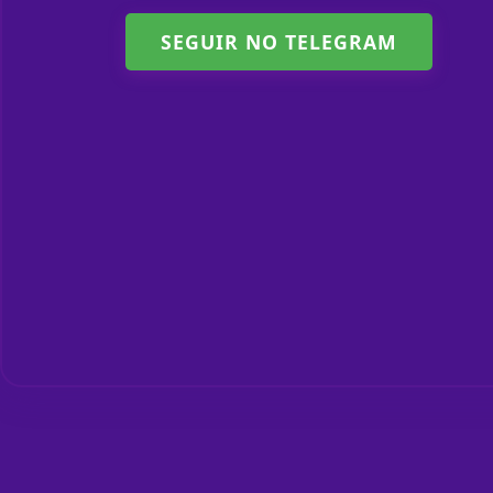
SEGUIR NO TELEGRAM