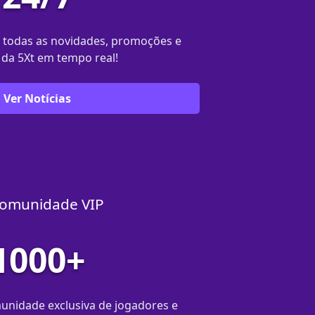
e todas as novidades, promoções e
 da 5Xt em tempo real!
Ver Notícias
Comunidade VIP
1000+
unidade exclusiva de jogadores e