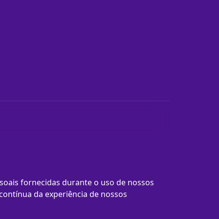
soais fornecidas durante o uso de nossos
 contínua da experiência de nossos