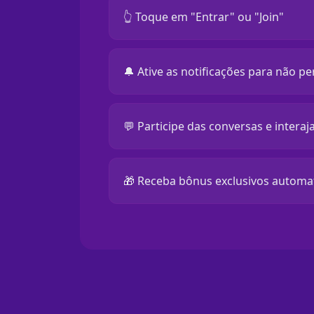
👆 Toque em "Entrar" ou "Join"
🔔 Ative as notificações para não p
💬 Participe das conversas e interaj
🎁 Receba bônus exclusivos autom