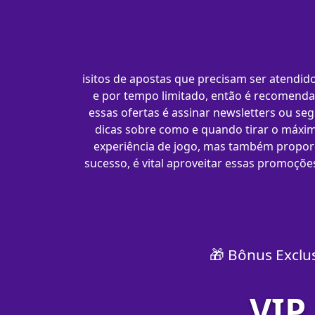
isitos de apostas que precisam ser atendi
e por tempo limitado, então é recomenda
essas ofertas é assinar newsletters ou se
dicas sobre como e quando tirar o máximo 
experiência de jogo, mas também propor
sucesso, é vital aproveitar essas promoçõ
🎁 Bônus Exclu
VIP