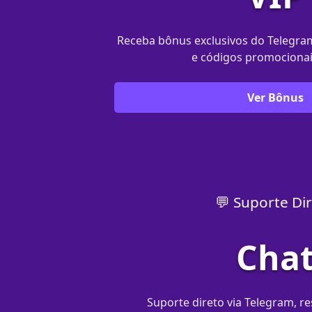
Receba bônus exclusivos do Telegra
e códigos promocionai
Ver Bônus
💬 Suporte Di
Cha
Suporte direto via Telegram, r