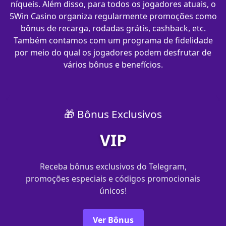
níqueis. Além disso, para todos os jogadores atuais, o
5Win Casino organiza regularmente promoções como
bônus de recarga, rodadas grátis, cashback, etc.
Também contamos com um programa de fidelidade
por meio do qual os jogadores podem desfrutar de
vários bônus e benefícios.
🎁 Bônus Exclusivos
VIP
Receba bônus exclusivos do Telegram,
promoções especiais e códigos promocionais
únicos!
Ver Bônus