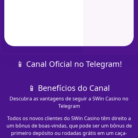
📱 Canal Oficial no Telegram!
📱 Benefícios do Canal
Descubra as vantagens de seguir a 5Win Casino no
Telegram
Todos os novos clientes do 5Win Casino têm direito a
um bônus de boas-vindas, que pode ser um bônus de
primeiro depósito ou rodadas grátis em um caça-