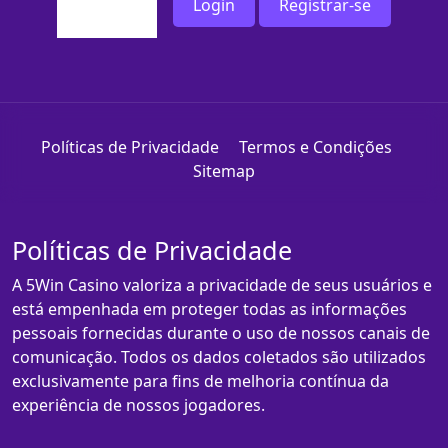
Login
Registrar-se
Políticas de Privacidade
Termos e Condições
Sitemap
Políticas de Privacidade
A 5Win Casino valoriza a privacidade de seus usuários e
está empenhada em proteger todas as informações
pessoais fornecidas durante o uso de nossos canais de
comunicação. Todos os dados coletados são utilizados
exclusivamente para fins de melhoria contínua da
experiência de nossos jogadores.