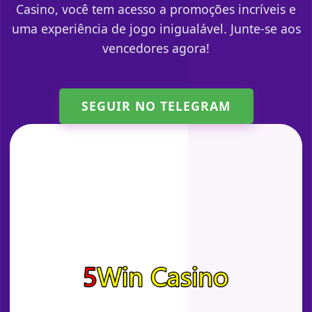
Casino, você tem acesso a promoções incríveis e
uma experiência de jogo inigualável. Junte-se aos
vencedores agora!
SEGUIR NO TELEGRAM