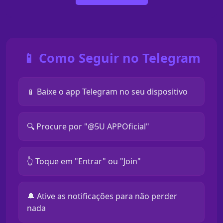
📱 Como Seguir no Telegram
📱 Baixe o app Telegram no seu dispositivo
🔍 Procure por "@5U APPOficial"
👆 Toque em "Entrar" ou "Join"
🔔 Ative as notificações para não perder
nada