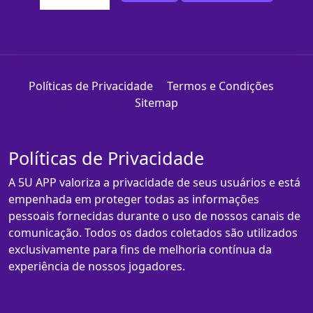
Políticas de Privacidade
Termos e Condições
Sitemap
Políticas de Privacidade
A 5U APP valoriza a privacidade de seus usuários e está
empenhada em proteger todas as informações
pessoais fornecidas durante o uso de nossos canais de
comunicação. Todos os dados coletados são utilizados
exclusivamente para fins de melhoria contínua da
experiência de nossos jogadores.