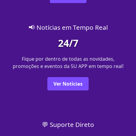
📢 Notícias em Tempo Real
24/7
Fique por dentro de todas as novidades,
promoções e eventos da 5U APP em tempo real!
Ver Notícias
💬 Suporte Direto