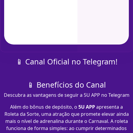
📱 Canal Oficial no Telegram!
📱 Benefícios do Canal
Descubra as vantagens de seguir a 5U APP no Telegram
Além do bônus de depósito, o
5U APP
apresenta a
Roleta da Sorte, uma atração que promete elevar ainda
mais o nível de adrenalina durante o Carnaval. A roleta
funciona de forma simples: ao cumprir determinados