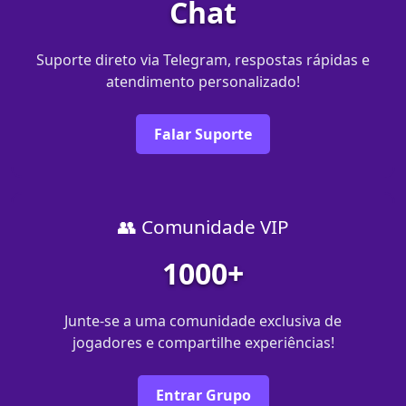
Chat
Suporte direto via Telegram, respostas rápidas e
atendimento personalizado!
Falar Suporte
👥 Comunidade VIP
1000+
Junte-se a uma comunidade exclusiva de
jogadores e compartilhe experiências!
Entrar Grupo