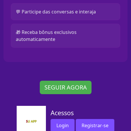
💬 Participe das conversas e interaja
🎁 Receba bônus exclusivos
automaticamente
SEGUIR AGORA
Acessos
Login
Registrar-se