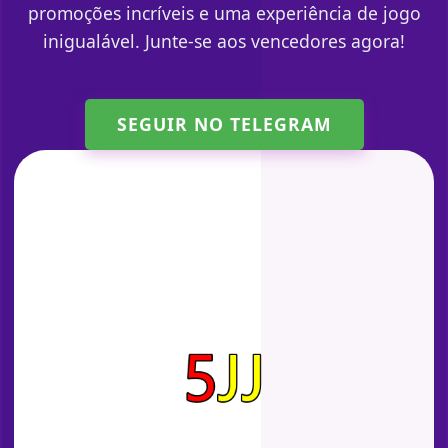
promoções incríveis e uma experiência de jogo
inigualável. Junte-se aos vencedores agora!
SEGUIR NO TELEGRAM