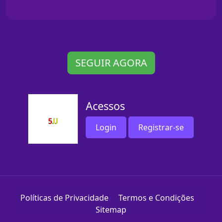
SEGUIR AGORA
Acessos
Login
Registrar-se
Políticas de Privacidade
Termos e Condições
Sitemap