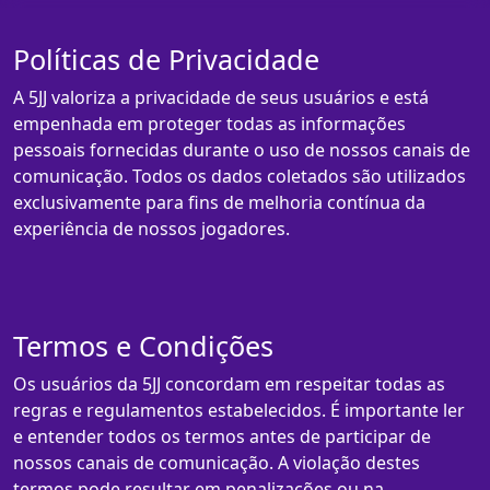
Políticas de Privacidade
A 5JJ valoriza a privacidade de seus usuários e está
empenhada em proteger todas as informações
pessoais fornecidas durante o uso de nossos canais de
comunicação. Todos os dados coletados são utilizados
exclusivamente para fins de melhoria contínua da
experiência de nossos jogadores.
Termos e Condições
Os usuários da 5JJ concordam em respeitar todas as
regras e regulamentos estabelecidos. É importante ler
e entender todos os termos antes de participar de
nossos canais de comunicação. A violação destes
termos pode resultar em penalizações ou na