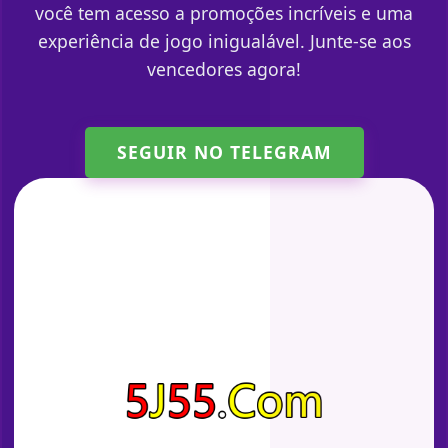
você tem acesso a promoções incríveis e uma
experiência de jogo inigualável. Junte-se aos
vencedores agora!
SEGUIR NO TELEGRAM