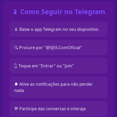
📱 Como Seguir no Telegram
📱 Baixe o app Telegram no seu dispositivo
🔍 Procure por "@5J55.ComOficial"
👆 Toque em "Entrar" ou "Join"
🔔 Ative as notificações para não perder
nada
💬 Participe das conversas e interaja