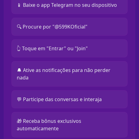
📱 Baixe o app Telegram no seu dispositivo
🔍 Procure por "@599KOficial"
👆 Toque em "Entrar" ou "Join"
🔔 Ative as notificações para não perder
nada
💬 Participe das conversas e interaja
🎁 Receba bônus exclusivos
automaticamente