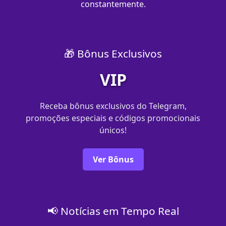
constantemente.
🎁 Bônus Exclusivos
VIP
Receba bônus exclusivos do Telegram,
promoções especiais e códigos promocionais
únicos!
Ver Bônus
📢 Notícias em Tempo Real