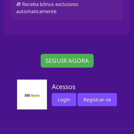
🎁 Receba bônus exclusivos
automaticamente
SEGUIR AGORA
Acessos
Login
Registrar-se