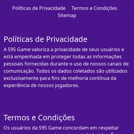
Políticas de Privacidade
Termos e Condições
Sitemap
Políticas de Privacidade
A 595 Game valoriza a privacidade de seus usuários e
está empenhada em proteger todas as informações
pessoais fornecidas durante o uso de nossos canais de
comunicação. Todos os dados coletados são utilizados
exclusivamente para fins de melhoria contínua da
experiência de nossos jogadores.
Termos e Condições
Os usuários da 595 Game concordam em respeitar