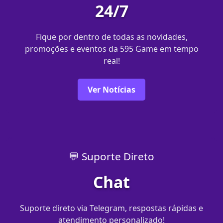
24/7
Fique por dentro de todas as novidades,
promoções e eventos da 595 Game em tempo
real!
Ver Notícias
💬 Suporte Direto
Chat
Suporte direto via Telegram, respostas rápidas e
atendimento personalizado!