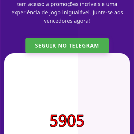
tem acesso a promoções incríveis e uma
experiência de jogo inigualável. Junte-se aos
vencedores agora!
SEGUIR NO TELEGRAM