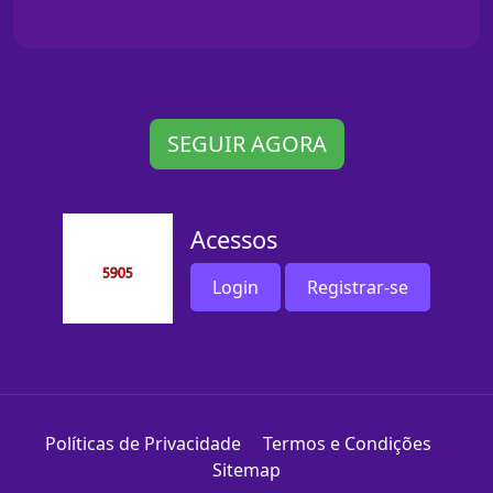
SEGUIR AGORA
Acessos
Login
Registrar-se
Políticas de Privacidade
Termos e Condições
Sitemap