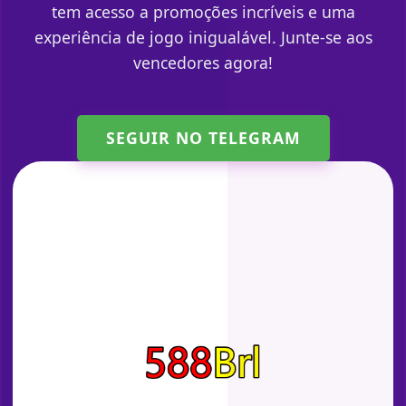
tem acesso a promoções incríveis e uma
experiência de jogo inigualável. Junte-se aos
vencedores agora!
SEGUIR NO TELEGRAM