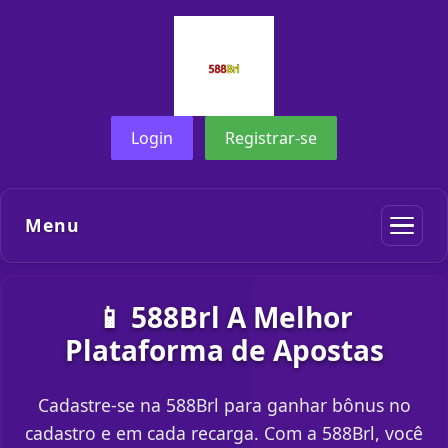
Login
Registrar-se
Menu
📱 588Brl A Melhor
Plataforma de Apostas
Cadastre-se na 588Brl para ganhar bônus no
cadastro e em cada recarga. Com a 588Brl, você