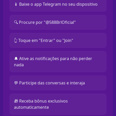
📱 Baixe o app Telegram no seu dispositivo
🔍 Procure por "@588BrlOficial"
👆 Toque em "Entrar" ou "Join"
🔔 Ative as notificações para não perder
nada
💬 Participe das conversas e interaja
🎁 Receba bônus exclusivos
automaticamente