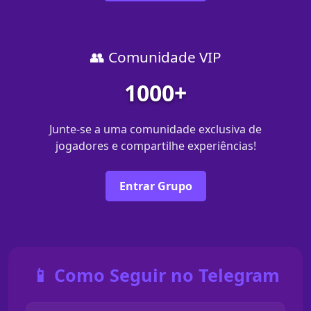
👥 Comunidade VIP
1000+
Junte-se a uma comunidade exclusiva de
jogadores e compartilhe experiências!
Entrar Grupo
📱 Como Seguir no Telegram