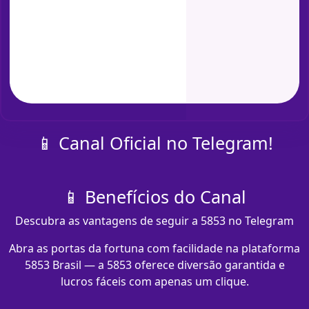
📱 Canal Oficial no Telegram!
📱 Benefícios do Canal
Descubra as vantagens de seguir a 5853 no Telegram
Abra as portas da fortuna com facilidade na plataforma
5853 Brasil — a 5853 oferece diversão garantida e
lucros fáceis com apenas um clique.