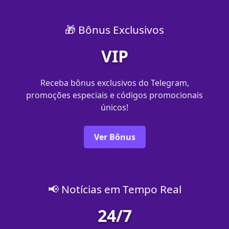
🎁 Bônus Exclusivos
VIP
Receba bônus exclusivos do Telegram,
promoções especiais e códigos promocionais
únicos!
Ver Bônus
📢 Notícias em Tempo Real
24/7