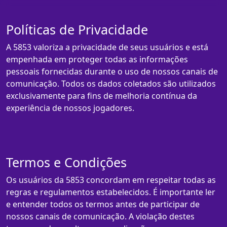
Políticas de Privacidade
A 5853 valoriza a privacidade de seus usuários e está
empenhada em proteger todas as informações
pessoais fornecidas durante o uso de nossos canais de
comunicação. Todos os dados coletados são utilizados
exclusivamente para fins de melhoria contínua da
experiência de nossos jogadores.
Termos e Condições
Os usuários da 5853 concordam em respeitar todas as
regras e regulamentos estabelecidos. É importante ler
e entender todos os termos antes de participar de
nossos canais de comunicação. A violação destes