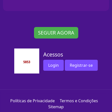
SEGUIR AGORA
Acessos
Login
Registrar-se
Políticas de Privacidade
Termos e Condições
Sitemap