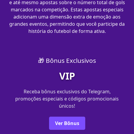
e até mesmo apostas sobre o número total de gols
marcados na competição. Estas apostas especiais
adicionam uma dimensão extra de emoção aos
grandes eventos, permitindo que você participe da
história do futebol de forma ativa.
🎁 Bônus Exclusivos
VIP
Receba bônus exclusivos do Telegram,
promoções especiais e códigos promocionais
únicos!
Ver Bônus