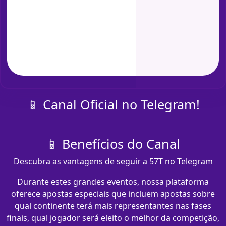
📱 Canal Oficial no Telegram!
📱 Benefícios do Canal
Descubra as vantagens de seguir a 57T no Telegram
Durante estes grandes eventos, nossa plataforma
oferece apostas especiais que incluem apostas sobre
qual continente terá mais representantes nas fases
finais, qual jogador será eleito o melhor da competição,