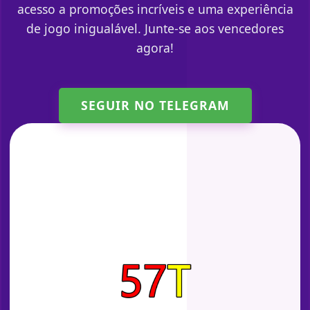
acesso a promoções incríveis e uma experiência
de jogo inigualável. Junte-se aos vencedores
agora!
SEGUIR NO TELEGRAM