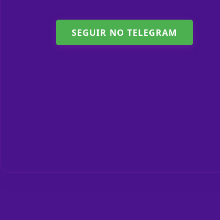
SEGUIR NO TELEGRAM