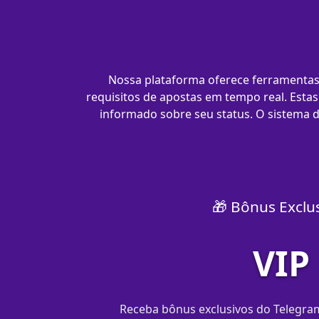
Nossa plataforma oferece ferramenta
requisitos de apostas em tempo real. Estas
informado sobre seu status. O sistema d
🎁 Bônus Exclu
VIP
Receba bônus exclusivos do Telegra