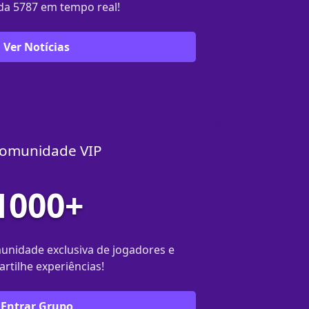
da 5787 em tempo real!
Ver Notícias
Comunidade VIP
1000+
unidade exclusiva de jogadores e
rtilhe experiências!
Entrar Grupo