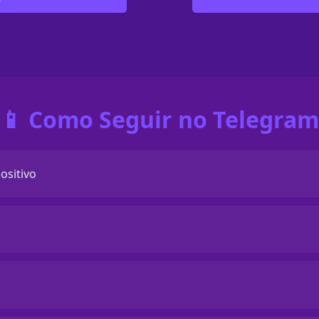
📱 Como Seguir no Telegram
ositivo