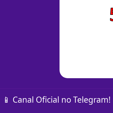
📱 Canal Oficial no Telegram!