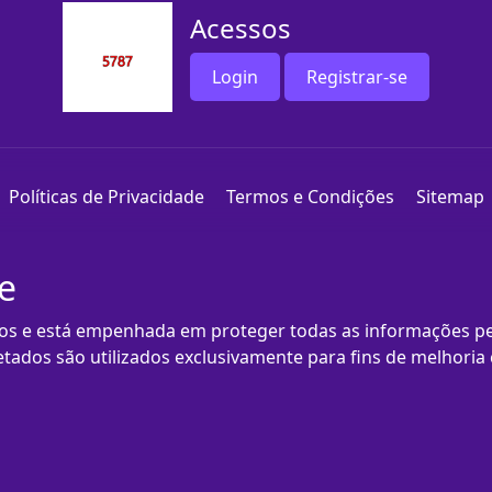
Acessos
Login
Registrar-se
Políticas de Privacidade
Termos e Condições
Sitemap
de
rios e está empenhada em proteger todas as informações p
tados são utilizados exclusivamente para fins de melhoria