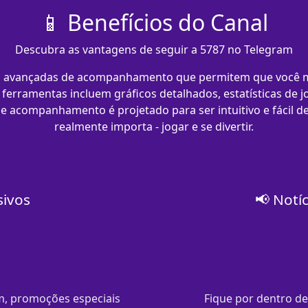
📱 Benefícios do Canal
Descubra as vantagens de seguir a 5787 no Telegram
s avançadas de acompanhamento que permitem que você m
 ferramentas incluem gráficos detalhados, estatísticas de
e acompanhamento é projetado para ser intuitivo e fácil d
realmente importa - jogar e se divertir.
sivos
📢 Notí
m, promoções especiais
Fique por dentro d