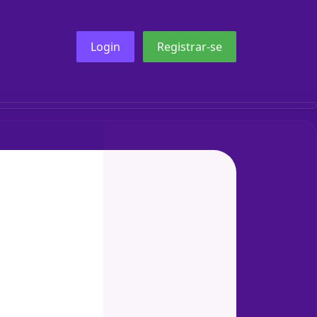
Login
Registrar-se