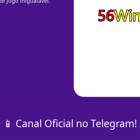
e jogo inigualável.
📱 Canal Oficial no Telegram!