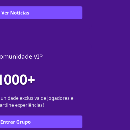
Ver Notícias
Comunidade VIP
1000+
unidade exclusiva de jogadores e
rtilhe experiências!
Entrar Grupo