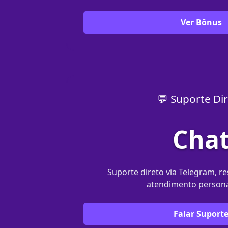
Ver Bônus
💬 Suporte Di
Cha
Suporte direto via Telegram, r
atendimento persona
Falar Suport