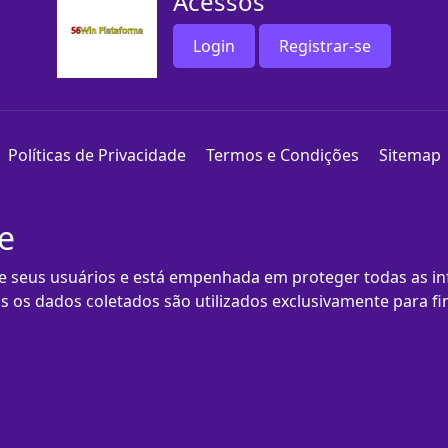
Acessos
Login
Registrar-se
Políticas de Privacidade
Termos e Condições
Sitemap
de
de seus usuários e está empenhada em proteger todas as i
 os dados coletados são utilizados exclusivamente para fi