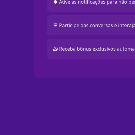
🔔 Ative as notificações para não p
💬 Participe das conversas e interaj
🎁 Receba bônus exclusivos autom