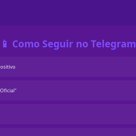
📱 Como Seguir no Telegram
ositivo
ficial"