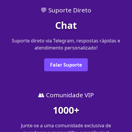
💬 Suporte Direto
Chat
Suporte direto via Telegram, respostas rápidas e
atendimento personalizado!
Falar Suporte
👥 Comunidade VIP
1000+
Junte-se a uma comunidade exclusiva de