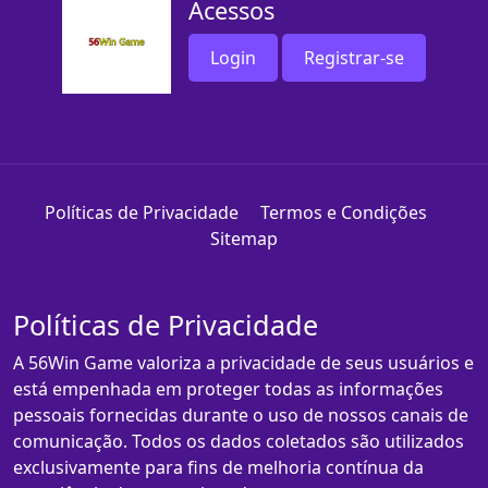
Acessos
Login
Registrar-se
Políticas de Privacidade
Termos e Condições
Sitemap
Políticas de Privacidade
A 56Win Game valoriza a privacidade de seus usuários e
está empenhada em proteger todas as informações
pessoais fornecidas durante o uso de nossos canais de
comunicação. Todos os dados coletados são utilizados
exclusivamente para fins de melhoria contínua da