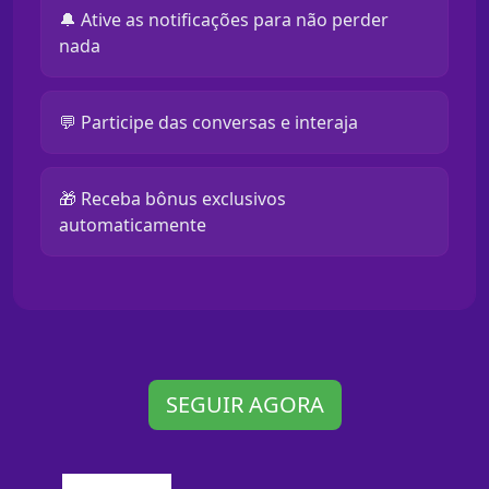
🔔 Ative as notificações para não perder
nada
💬 Participe das conversas e interaja
🎁 Receba bônus exclusivos
automaticamente
SEGUIR AGORA