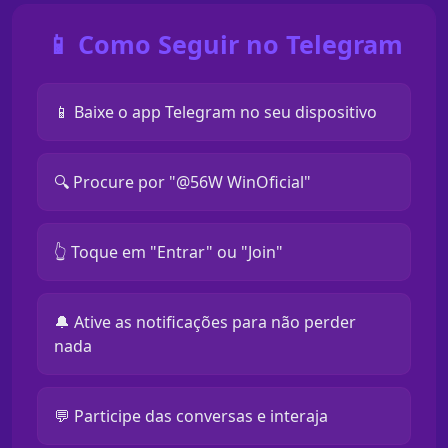
📱 Como Seguir no Telegram
📱 Baixe o app Telegram no seu dispositivo
🔍 Procure por "@56W WinOficial"
👆 Toque em "Entrar" ou "Join"
🔔 Ative as notificações para não perder
nada
💬 Participe das conversas e interaja