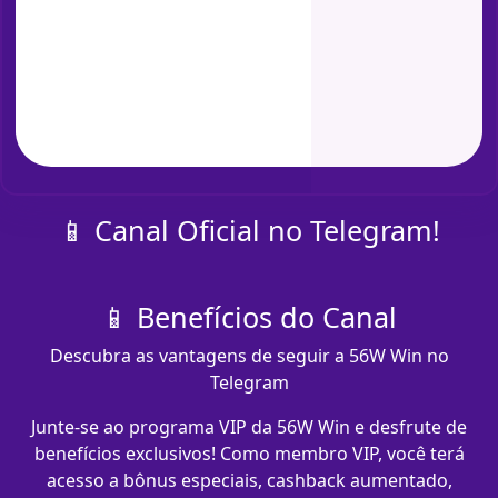
📱 Canal Oficial no Telegram!
📱 Benefícios do Canal
Descubra as vantagens de seguir a 56W Win no
Telegram
Junte-se ao programa VIP da 56W Win e desfrute de
benefícios exclusivos! Como membro VIP, você terá
acesso a bônus especiais, cashback aumentado,