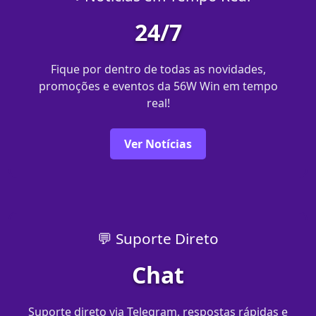
24/7
Fique por dentro de todas as novidades,
promoções e eventos da 56W Win em tempo
real!
Ver Notícias
💬 Suporte Direto
Chat
Suporte direto via Telegram, respostas rápidas e