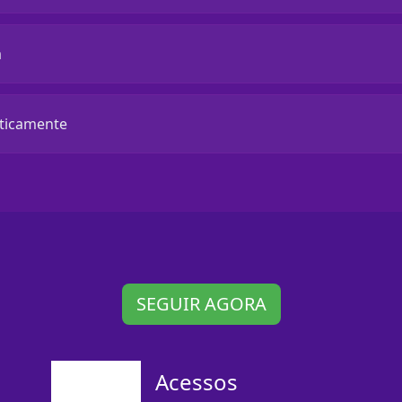
a
aticamente
SEGUIR AGORA
Acessos