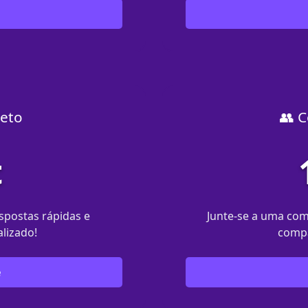
reto
👥 
t
espostas rápidas e
Junte-se a uma com
lizado!
compa
e