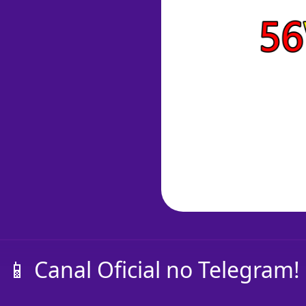
📱 Canal Oficial no Telegram!