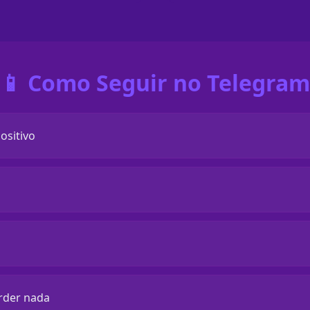
📱 Como Seguir no Telegram
ositivo
erder nada