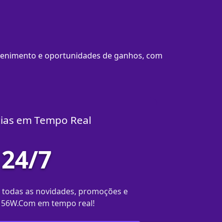
enimento e oportunidades de ganhos, com
cias em Tempo Real
24/7
e todas as novidades, promoções e
 56W.Com em tempo real!