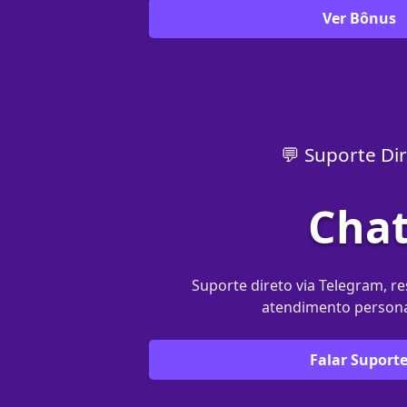
Ver Bônus
💬 Suporte Di
Cha
Suporte direto via Telegram, r
atendimento persona
Falar Suport