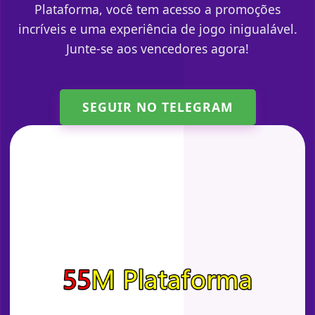
Plataforma, você tem acesso a promoções
incríveis e uma experiência de jogo inigualável.
Junte-se aos vencedores agora!
SEGUIR NO TELEGRAM