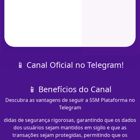
📱 Canal Oficial no Telegram!
📱 Benefícios do Canal
Descubra as vantagens de seguir a 55M Plataforma no
Telegram
didas de segurança rigorosas, garantindo que os dados
dos usuários sejam mantidos em sigilo e que as
transações sejam protegidas, permitindo que os