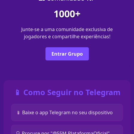
1000+
Junte-se a uma comunidade exclusiva de
jogadores e compartilhe experiências!
Entrar Grupo
📱 Como Seguir no Telegram
📱 Baixe o app Telegram no seu dispositivo
🔍 Procure por "@55M PlataformaOficial"