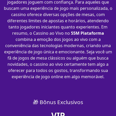
jogadores joguem com confiança. Para aqueles que
buscam uma experiência de jogo mais personalizada, o
cassino oferece diversas opções de mesas, com
diferentes limites de apostas e horários, atendendo
tanto jogadores iniciantes quanto experientes. Em
resumo, o Cassino ao Vivo no
55M Plataforma
combina a emoção dos jogos ao vivo com a
conveniência das tecnologias modernas, criando uma
experiência de jogo única e emocionante. Seja você um
fã de jogos de mesa clássicos ou alguém que busca
novidades, o cassino ao vivo certamente tem algo a
oferecer para todos os gostos, transformando sua
experiência de jogo online em algo memorável.
🎁 Bônus Exclusivos
VIP