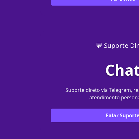
💬 Suporte Di
Cha
Suporte direto via Telegram, r
atendimento persona
Falar Suport