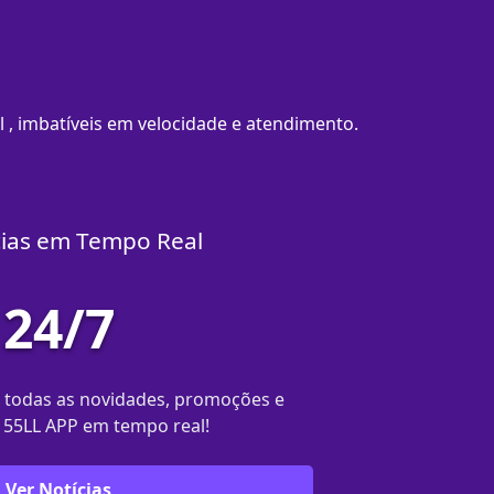
 , imbatíveis em velocidade e atendimento.
cias em Tempo Real
24/7
e todas as novidades, promoções e
 55LL APP em tempo real!
Ver Notícias