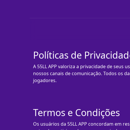
Políticas de Privacida
A 55LL APP valoriza a privacidade de seus 
nossos canais de comunicação. Todos os dad
jogadores.
Termos e Condições
Os usuários da 55LL APP concordam em respe