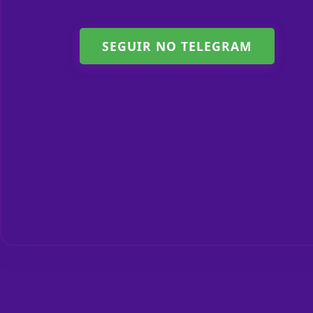
SEGUIR NO TELEGRAM