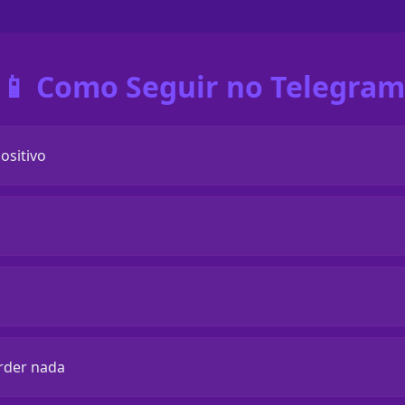
📱 Como Seguir no Telegram
ositivo
erder nada