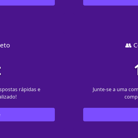
reto
👥 
t
espostas rápidas e
Junte-se a uma com
lizado!
compa
e