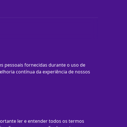
es pessoais fornecidas durante o uso de
elhoria contínua da experiência de nossos
ortante ler e entender todos os termos