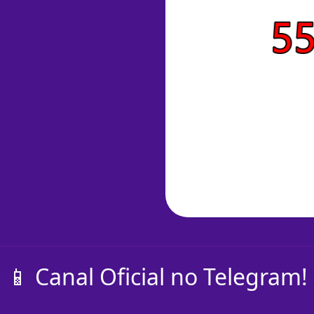
📱 Canal Oficial no Telegram!