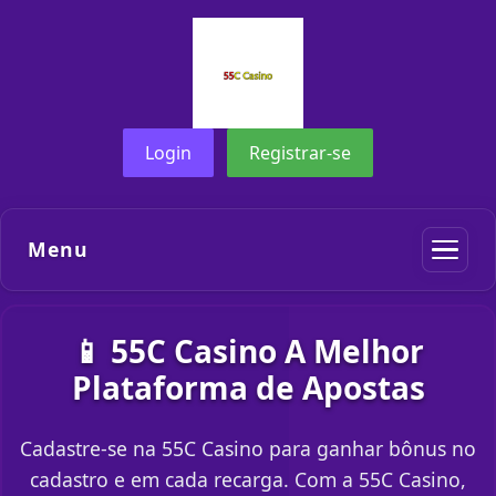
Login
Registrar-se
Menu
📱 55C Casino A Melhor
Plataforma de Apostas
Cadastre-se na 55C Casino para ganhar bônus no
cadastro e em cada recarga. Com a 55C Casino,