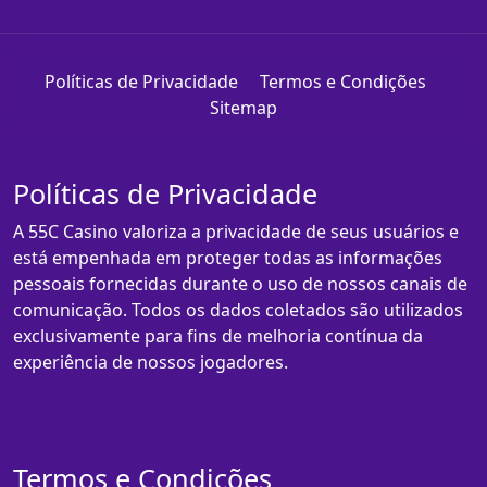
Políticas de Privacidade
Termos e Condições
Sitemap
Políticas de Privacidade
A 55C Casino valoriza a privacidade de seus usuários e
está empenhada em proteger todas as informações
pessoais fornecidas durante o uso de nossos canais de
comunicação. Todos os dados coletados são utilizados
exclusivamente para fins de melhoria contínua da
experiência de nossos jogadores.
Termos e Condições