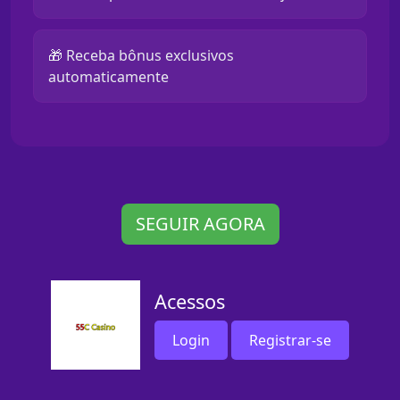
🎁 Receba bônus exclusivos
automaticamente
SEGUIR AGORA
Acessos
Login
Registrar-se