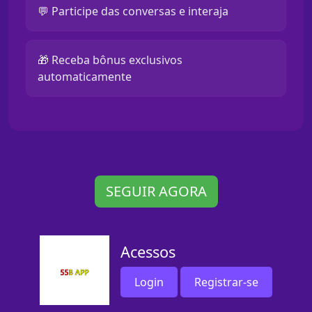
💬 Participe das conversas e interaja
🎁 Receba bônus exclusivos
automaticamente
SEGUIR AGORA
Acessos
Login
Registrar-se