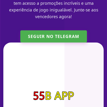
tem acesso a promoções incríveis e uma
experiência de jogo inigualável. Junte-se aos
vencedores agora!
SEGUIR NO TELEGRAM