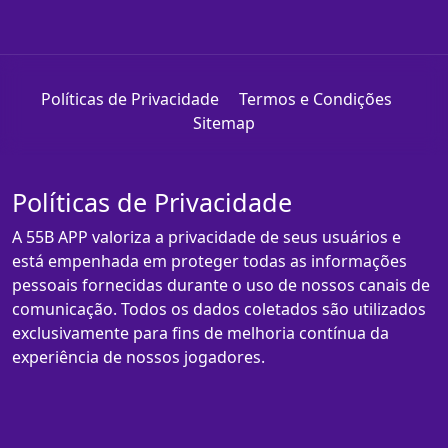
Políticas de Privacidade
Termos e Condições
Sitemap
Políticas de Privacidade
A 55B APP valoriza a privacidade de seus usuários e
está empenhada em proteger todas as informações
pessoais fornecidas durante o uso de nossos canais de
comunicação. Todos os dados coletados são utilizados
exclusivamente para fins de melhoria contínua da
experiência de nossos jogadores.