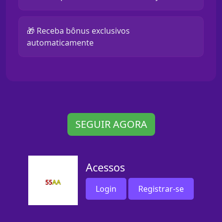
🎁 Receba bônus exclusivos
automaticamente
SEGUIR AGORA
Acessos
Login
Registrar-se