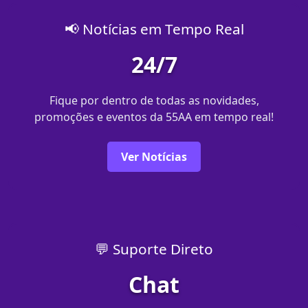
📢 Notícias em Tempo Real
24/7
Fique por dentro de todas as novidades,
promoções e eventos da 55AA em tempo real!
Ver Notícias
💬 Suporte Direto
Chat