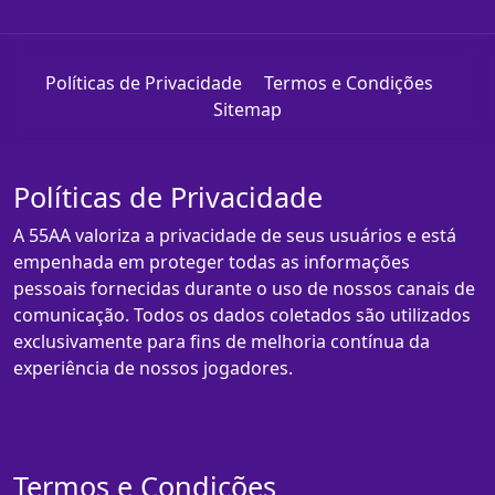
Políticas de Privacidade
Termos e Condições
Sitemap
Políticas de Privacidade
A 55AA valoriza a privacidade de seus usuários e está
empenhada em proteger todas as informações
pessoais fornecidas durante o uso de nossos canais de
comunicação. Todos os dados coletados são utilizados
exclusivamente para fins de melhoria contínua da
experiência de nossos jogadores.
Termos e Condições