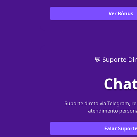
Ver Bônus
💬 Suporte Di
Cha
Suporte direto via Telegram, r
atendimento persona
Falar Suport