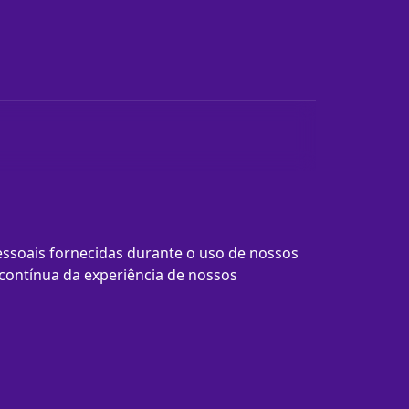
essoais fornecidas durante o uso de nossos
 contínua da experiência de nossos