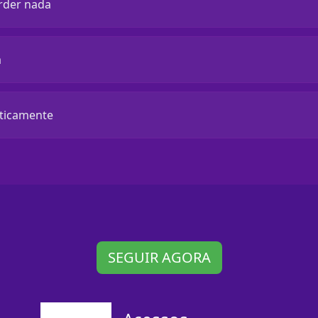
erder nada
a
aticamente
SEGUIR AGORA