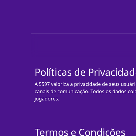
Políticas de Privacida
A 5597 valoriza a privacidade de seus usuá
canais de comunicação. Todos os dados cole
jogadores.
Termos e Condições