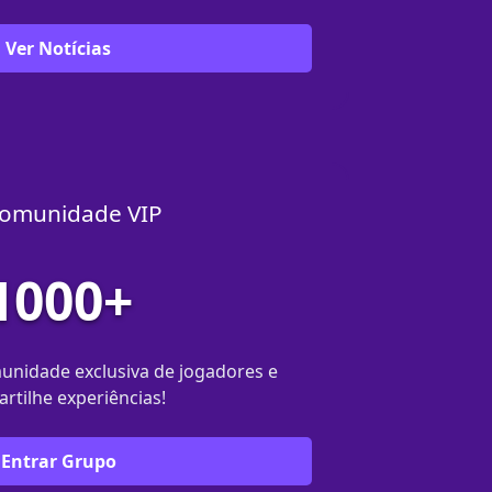
Ver Notícias
Comunidade VIP
1000+
unidade exclusiva de jogadores e
rtilhe experiências!
Entrar Grupo