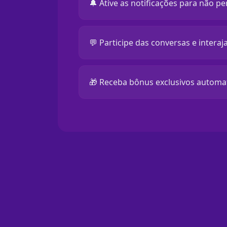
🔔 Ative as notificações para não p
💬 Participe das conversas e interaj
🎁 Receba bônus exclusivos autom