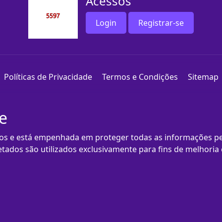
Acessos
Login
Registrar-se
Políticas de Privacidade
Termos e Condições
Sitemap
de
rios e está empenhada em proteger todas as informações p
tados são utilizados exclusivamente para fins de melhoria