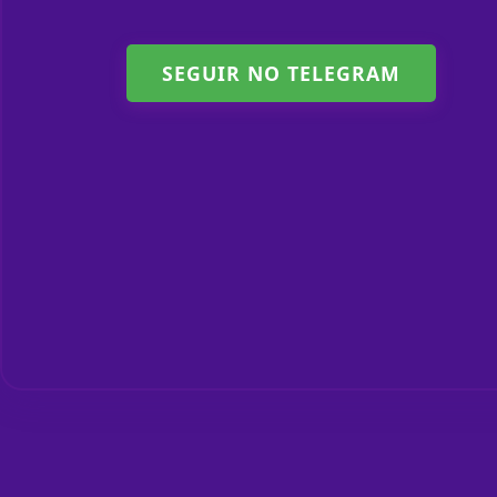
SEGUIR NO TELEGRAM