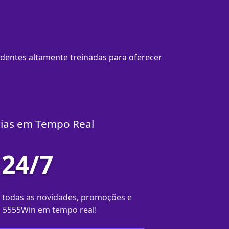
dentes altamente treinadas para oferecer
cias em Tempo Real
24/7
e todas as novidades, promoções e
 5555Win em tempo real!