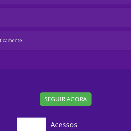
a
aticamente
SEGUIR AGORA
Acessos