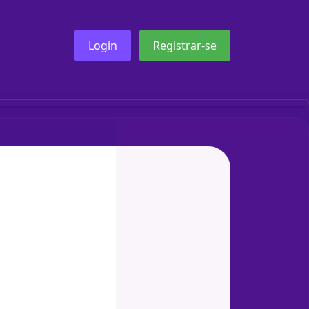
Login
Registrar-se