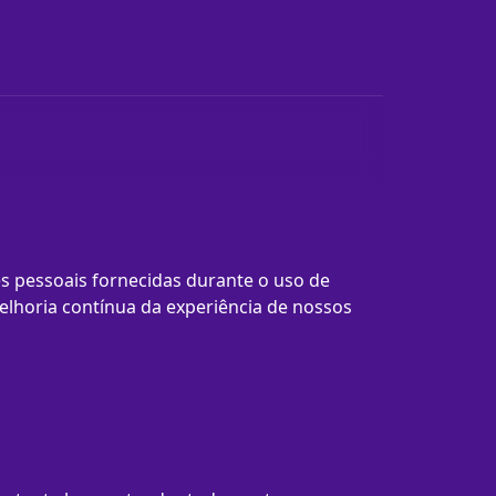
s pessoais fornecidas durante o uso de
elhoria contínua da experiência de nossos