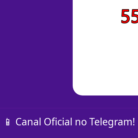
📱 Canal Oficial no Telegram!