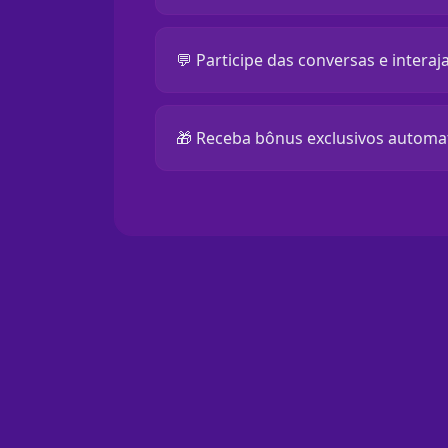
💬 Participe das conversas e interaj
🎁 Receba bônus exclusivos autom