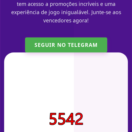
tem acesso a promoções incríveis e uma
experiência de jogo inigualável. Junte-se aos
vencedores agora!
SEGUIR NO TELEGRAM