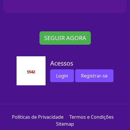
SEGUIR AGORA
Acessos
Login
Registrar-se
Políticas de Privacidade
Termos e Condições
Sitemap