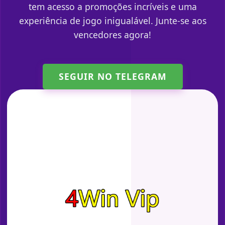
tem acesso a promoções incríveis e uma
experiência de jogo inigualável. Junte-se aos
vencedores agora!
SEGUIR NO TELEGRAM