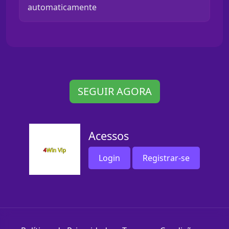
automaticamente
SEGUIR AGORA
Acessos
Login
Registrar-se