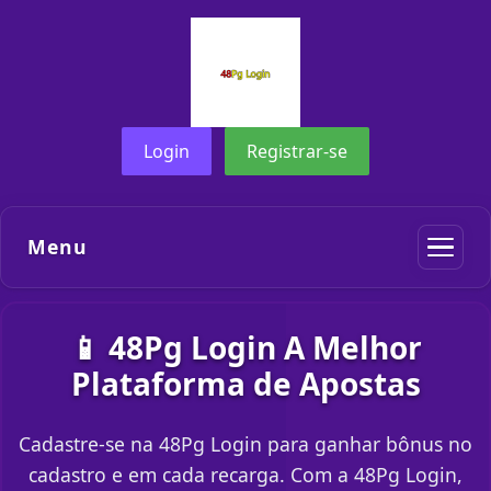
Login
Registrar-se
Menu
📱 48Pg Login A Melhor
Plataforma de Apostas
Cadastre-se na 48Pg Login para ganhar bônus no
cadastro e em cada recarga. Com a 48Pg Login,