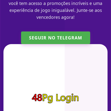
você tem acesso a promoções incríveis e uma
experiência de jogo inigualável. Junte-se aos
vencedores agora!
SEGUIR NO TELEGRAM