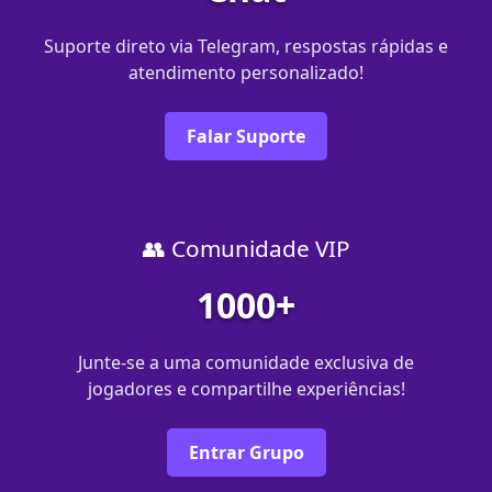
Suporte direto via Telegram, respostas rápidas e
atendimento personalizado!
Falar Suporte
👥 Comunidade VIP
1000+
Junte-se a uma comunidade exclusiva de
jogadores e compartilhe experiências!
Entrar Grupo