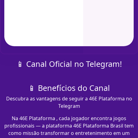
📱 Canal Oficial no Telegram!
📱 Benefícios do Canal
Descubra as vantagens de seguir a 46E Plataforma no
Telegram
Na 46E Plataforma , cada jogador encontra jogos
profissionais — a plataforma 46E Plataforma Brasil tem
como missão transformar o entretenimento em um