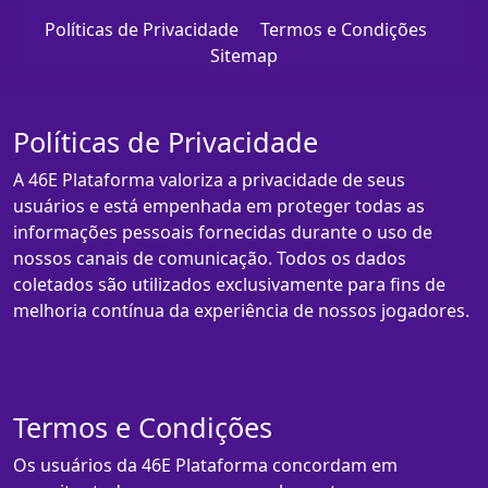
Políticas de Privacidade
Termos e Condições
Sitemap
Políticas de Privacidade
A 46E Plataforma valoriza a privacidade de seus
usuários e está empenhada em proteger todas as
informações pessoais fornecidas durante o uso de
nossos canais de comunicação. Todos os dados
coletados são utilizados exclusivamente para fins de
melhoria contínua da experiência de nossos jogadores.
Termos e Condições
Os usuários da 46E Plataforma concordam em