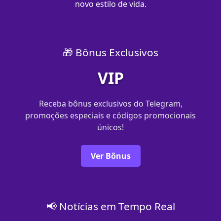
novo estilo de vida.
🎁 Bônus Exclusivos
VIP
Receba bônus exclusivos do Telegram,
promoções especiais e códigos promocionais
únicos!
Ver Bônus
📢 Notícias em Tempo Real