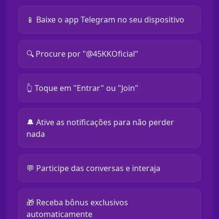
📱 Baixe o app Telegram no seu dispositivo
🔍 Procure por "@45KKOficial"
👆 Toque em "Entrar" ou "Join"
🔔 Ative as notificações para não perder
nada
💬 Participe das conversas e interaja
🎁 Receba bônus exclusivos
automaticamente