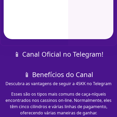
📱 Canal Oficial no Telegram!
📱 Benefícios do Canal
Descubra as vantagens de seguir a 45KK no Telegram
Esses são os tipos mais comuns de caça-níqueis
encontrados nos cassinos on-line. Normalmente, eles
têm cinco cilindros e várias linhas de pagamento,
oferecendo várias maneiras de ganhar.