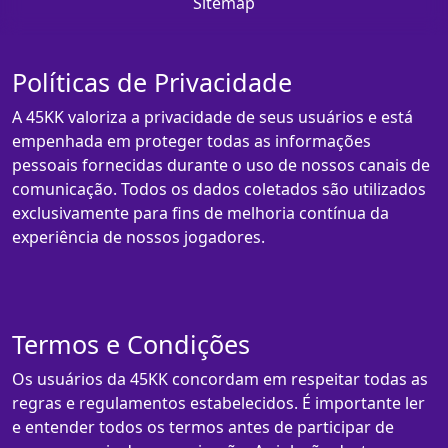
Sitemap
Políticas de Privacidade
A 45KK valoriza a privacidade de seus usuários e está
empenhada em proteger todas as informações
pessoais fornecidas durante o uso de nossos canais de
comunicação. Todos os dados coletados são utilizados
exclusivamente para fins de melhoria contínua da
experiência de nossos jogadores.
Termos e Condições
Os usuários da 45KK concordam em respeitar todas as
regras e regulamentos estabelecidos. É importante ler
e entender todos os termos antes de participar de