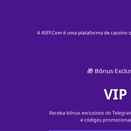
A 45FF.Com é uma plataforma de cassino o
🎁 Bônus Exclu
VIP
Receba bônus exclusivos do Telegra
e códigos promocionai