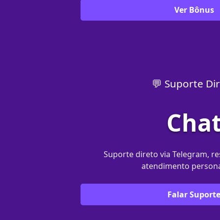
Ver Bônus
💬 Suporte Di
Cha
Suporte direto via Telegram, r
atendimento persona
Falar Suport