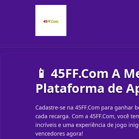
📱 45FF.Com A M
Plataforma de A
Cadastre-se na 45FF.Com para ganhar b
cada recarga. Com a 45FF.Com, você te
incríveis e uma experiência de jogo inig
vencedores agora!