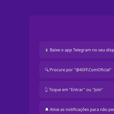
📱 Baixe o app Telegram no seu disp
🔍 Procure por "@45FF.ComOficial"
👆 Toque em "Entrar" ou "Join"
🔔 Ative as notificações para não p