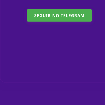
SEGUIR NO TELEGRAM