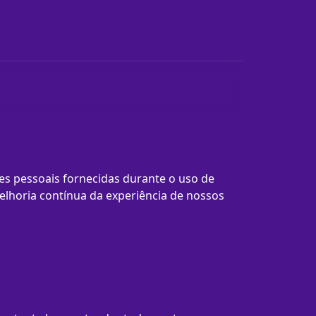
es pessoais fornecidas durante o uso de
elhoria contínua da experiência de nossos