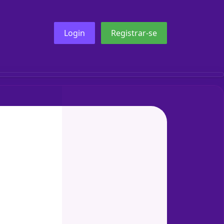
Login
Registrar-se