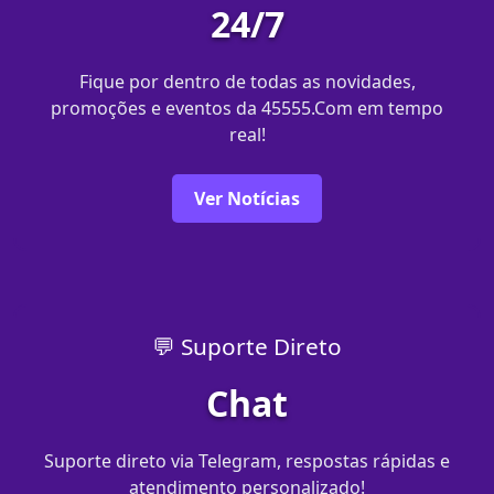
24/7
Fique por dentro de todas as novidades,
promoções e eventos da 45555.Com em tempo
real!
Ver Notícias
💬 Suporte Direto
Chat
Suporte direto via Telegram, respostas rápidas e
atendimento personalizado!