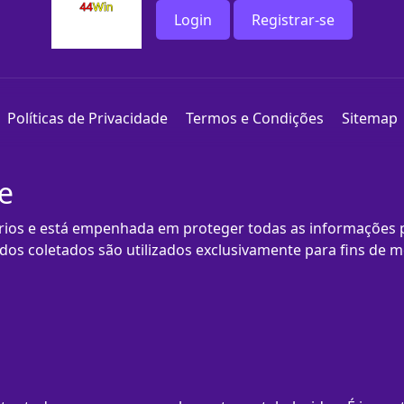
Login
Registrar-se
Políticas de Privacidade
Termos e Condições
Sitemap
de
ários e está empenhada em proteger todas as informações 
os coletados são utilizados exclusivamente para fins de m