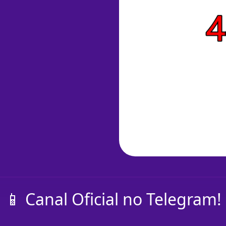
📱 Canal Oficial no Telegram!