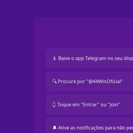
📱 Baixe o app Telegram no seu disp
🔍 Procure por "@44WinOficial"
👆 Toque em "Entrar" ou "Join"
🔔 Ative as notificações para não p