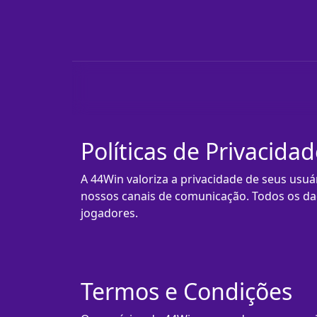
Políticas de Privacida
A 44Win valoriza a privacidade de seus usu
nossos canais de comunicação. Todos os dad
jogadores.
Termos e Condições