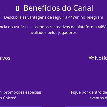
📱 Benefícios do Canal
Descubra as vantagens de seguir a 44Win no Telegram
ência do usuário — os jogos recreativos da plataforma 44W
avaliados pelos jogadores.
sivos
📢 Notí
m, promoções especiais
Fique por dentro d
s únicos!
eventos d