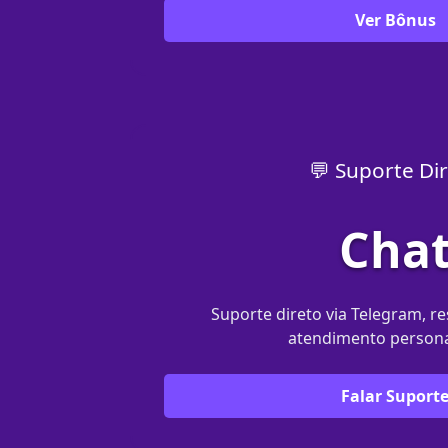
Ver Bônus
💬 Suporte Di
Cha
Suporte direto via Telegram, r
atendimento persona
Falar Suport