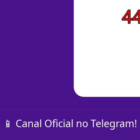
📱 Canal Oficial no Telegram!