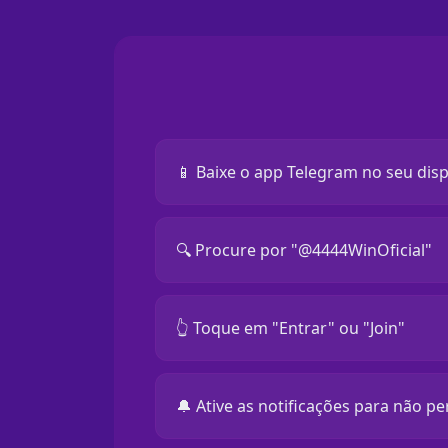
📱 Baixe o app Telegram no seu disp
🔍 Procure por "@4444WinOficial"
👆 Toque em "Entrar" ou "Join"
🔔 Ative as notificações para não p