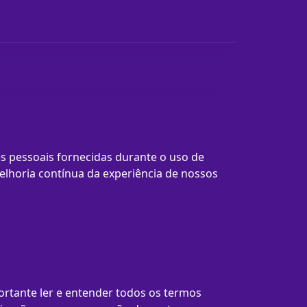
s pessoais fornecidas durante o uso de
elhoria contínua da experiência de nossos
rtante ler e entender todos os termos