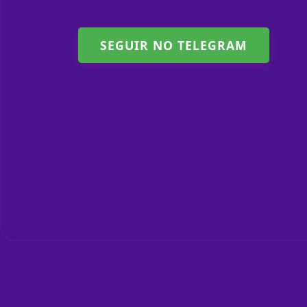
SEGUIR NO TELEGRAM