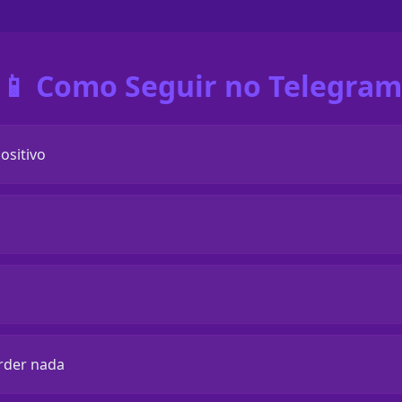
📱 Como Seguir no Telegram
ositivo
erder nada