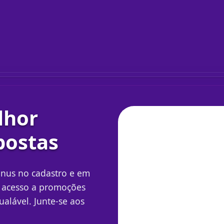
lhor
postas
nus no cadastro e em
 acesso a promoções
ualável. Junte-se aos