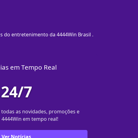
ãs do entretenimento da 4444Win Brasil .
cias em Tempo Real
24/7
e todas as novidades, promoções e
 4444Win em tempo real!
Ver Notícias