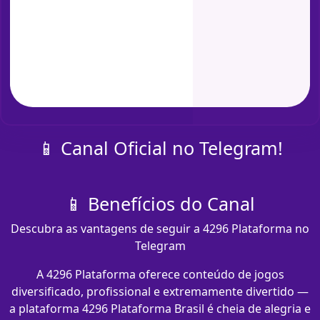
📱 Canal Oficial no Telegram!
📱 Benefícios do Canal
Descubra as vantagens de seguir a 4296 Plataforma no
Telegram
A 4296 Plataforma oferece conteúdo de jogos
diversificado, profissional e extremamente divertido —
a plataforma 4296 Plataforma Brasil é cheia de alegria e