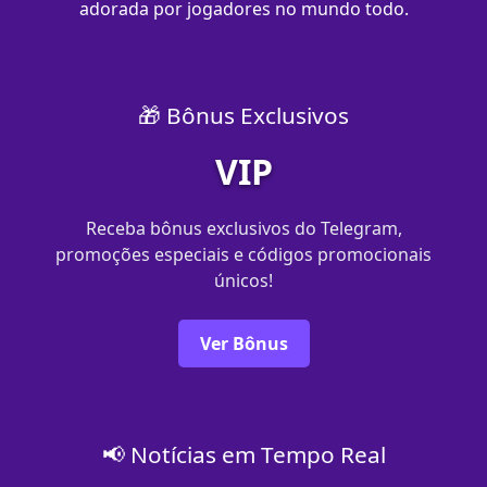
adorada por jogadores no mundo todo.
🎁 Bônus Exclusivos
VIP
Receba bônus exclusivos do Telegram,
promoções especiais e códigos promocionais
únicos!
Ver Bônus
📢 Notícias em Tempo Real