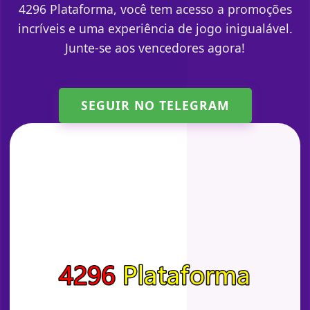
4296 Plataforma, você tem acesso a promoções
incríveis e uma experiência de jogo inigualável.
Junte-se aos vencedores agora!
SEGUIR NO TELEGRAM