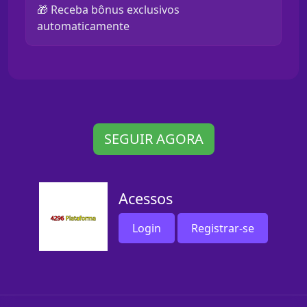
🎁 Receba bônus exclusivos
automaticamente
SEGUIR AGORA
Acessos
Login
Registrar-se