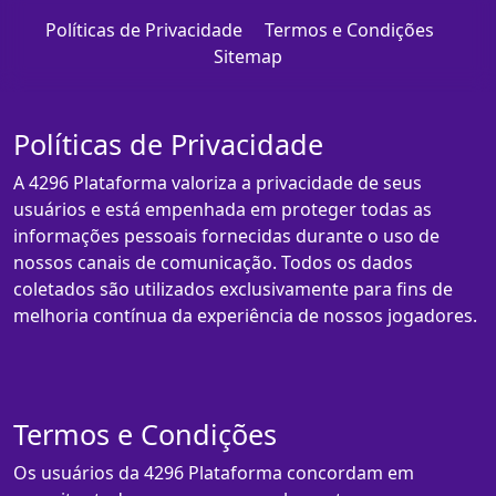
Políticas de Privacidade
Termos e Condições
Sitemap
Políticas de Privacidade
A 4296 Plataforma valoriza a privacidade de seus
usuários e está empenhada em proteger todas as
informações pessoais fornecidas durante o uso de
nossos canais de comunicação. Todos os dados
coletados são utilizados exclusivamente para fins de
melhoria contínua da experiência de nossos jogadores.
Termos e Condições
Os usuários da 4296 Plataforma concordam em