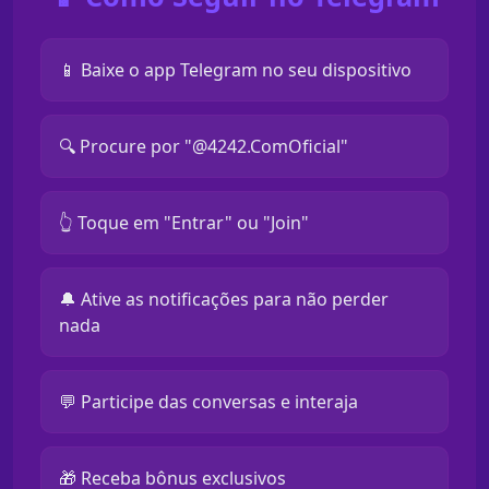
📱 Baixe o app Telegram no seu dispositivo
🔍 Procure por "@4242.ComOficial"
👆 Toque em "Entrar" ou "Join"
🔔 Ative as notificações para não perder
nada
💬 Participe das conversas e interaja
🎁 Receba bônus exclusivos