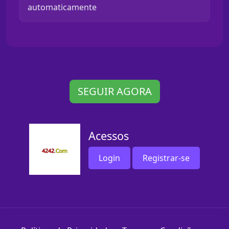
automaticamente
SEGUIR AGORA
Acessos
Login
Registrar-se