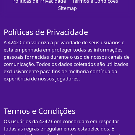
Políticas de Privacidade
Termos e Condições
Sitemap
Políticas de Privacidade
A 4242.Com valoriza a privacidade de seus usuários e
está empenhada em proteger todas as informações
pessoais fornecidas durante o uso de nossos canais de
comunicação. Todos os dados coletados são utilizados
exclusivamente para fins de melhoria contínua da
experiência de nossos jogadores.
Termos e Condições
Os usuários da 4242.Com concordam em respeitar
todas as regras e regulamentos estabelecidos. É