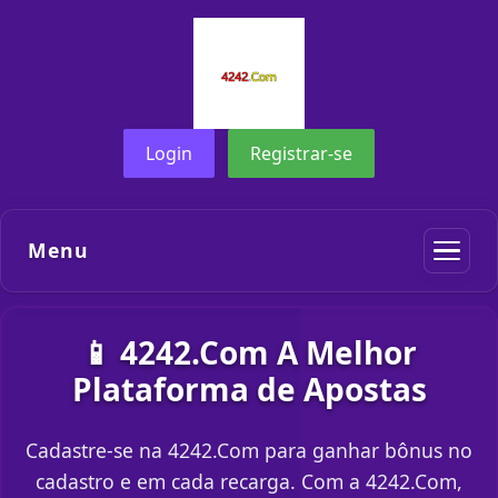
Login
Registrar-se
Menu
📱 4242.Com A Melhor
Plataforma de Apostas
Cadastre-se na 4242.Com para ganhar bônus no
cadastro e em cada recarga. Com a 4242.Com,