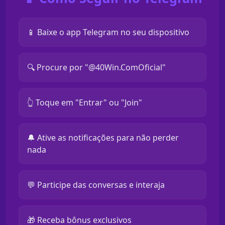
📱 Baixe o app Telegram no seu dispositivo
🔍 Procure por "@40Win.ComOficial"
👆 Toque em "Entrar" ou "Join"
🔔 Ative as notificações para não perder
nada
💬 Participe das conversas e interaja
🎁 Receba bônus exclusivos