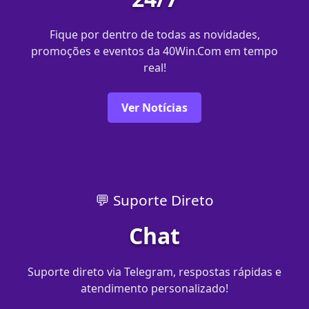
Fique por dentro de todas as novidades,
promoções e eventos da 40Win.Com em tempo
real!
Ver Notícias
💬 Suporte Direto
Chat
Suporte direto via Telegram, respostas rápidas e
atendimento personalizado!