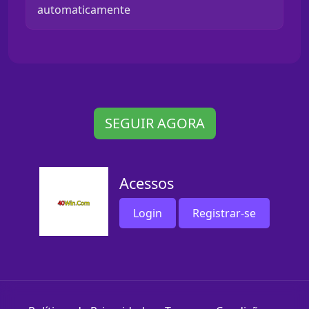
automaticamente
SEGUIR AGORA
Acessos
Login
Registrar-se