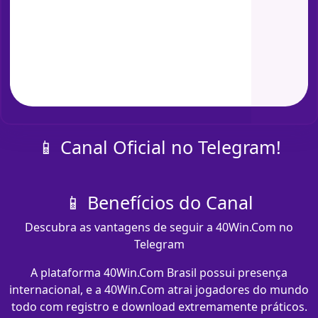
📱 Canal Oficial no Telegram!
📱 Benefícios do Canal
Descubra as vantagens de seguir a 40Win.Com no
Telegram
A plataforma 40Win.Com Brasil possui presença
internacional, e a 40Win.Com atrai jogadores do mundo
todo com registro e download extremamente práticos.