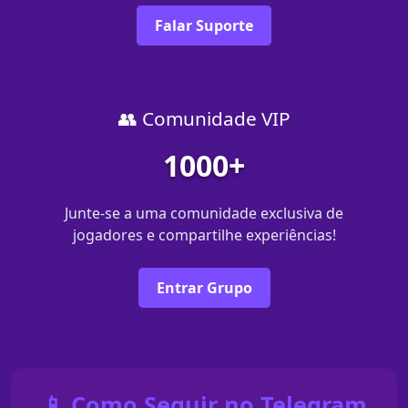
Falar Suporte
👥 Comunidade VIP
1000+
Junte-se a uma comunidade exclusiva de
jogadores e compartilhe experiências!
Entrar Grupo
📱 Como Seguir no Telegram