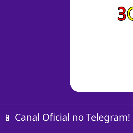
📱 Canal Oficial no Telegram!