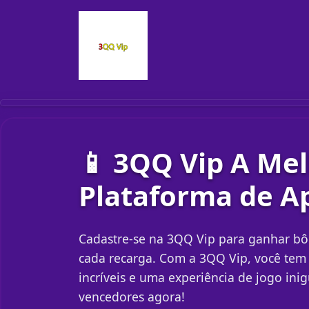
📱 3QQ Vip A Me
Plataforma de A
Cadastre-se na 3QQ Vip para ganhar bô
cada recarga. Com a 3QQ Vip, você tem
incríveis e uma experiência de jogo inig
vencedores agora!