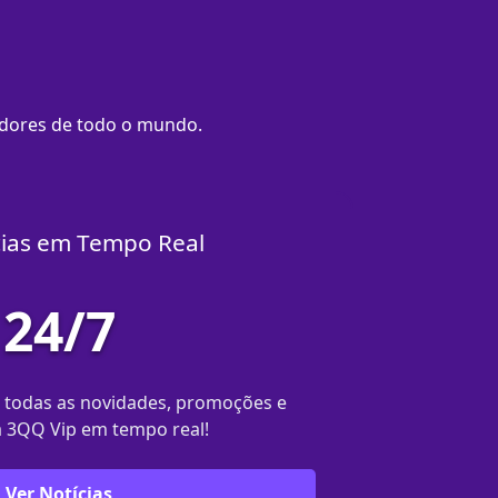
gadores de todo o mundo.
cias em Tempo Real
24/7
e todas as novidades, promoções e
a 3QQ Vip em tempo real!
Ver Notícias