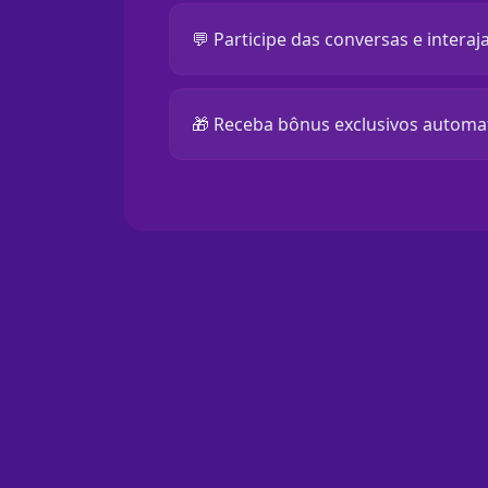
💬 Participe das conversas e interaj
🎁 Receba bônus exclusivos autom