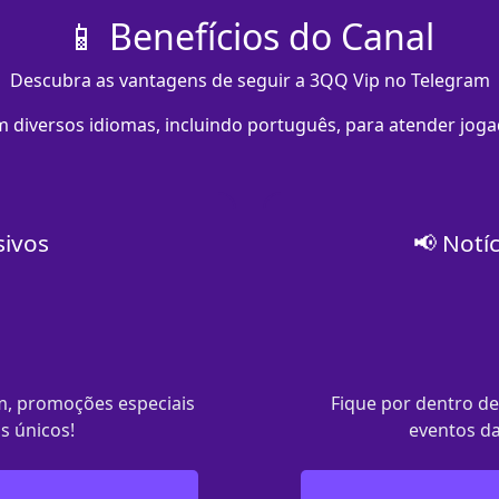
📱 Benefícios do Canal
Descubra as vantagens de seguir a 3QQ Vip no Telegram
em diversos idiomas, incluindo português, para atender jo
sivos
📢 Notí
m, promoções especiais
Fique por dentro d
s únicos!
eventos d