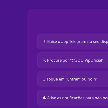
📱 Baixe o app Telegram no seu disp
🔍 Procure por "@3QQ VipOficial"
👆 Toque em "Entrar" ou "Join"
🔔 Ative as notificações para não p