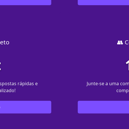
reto
👥 
t
espostas rápidas e
Junte-se a uma com
lizado!
compa
e