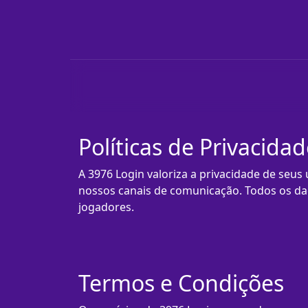
Políticas de Privacida
A 3976 Login valoriza a privacidade de seu
nossos canais de comunicação. Todos os dad
jogadores.
Termos e Condições