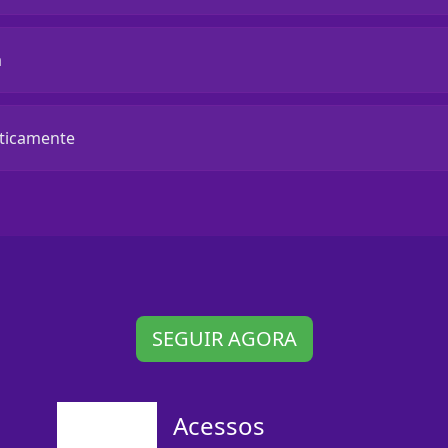
a
aticamente
SEGUIR AGORA
Acessos