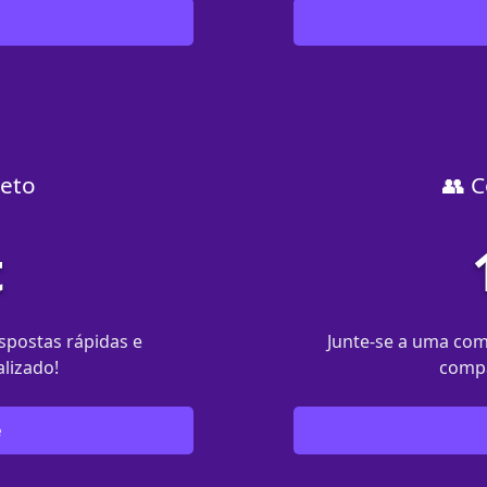
reto
👥 
t
espostas rápidas e
Junte-se a uma com
lizado!
compa
e