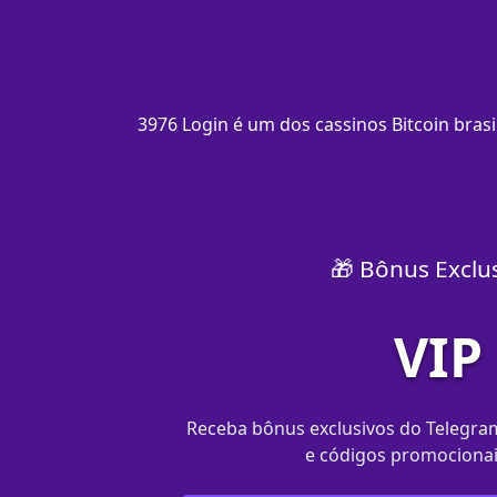
3976 Login é um dos cassinos Bitcoin brasi
🎁 Bônus Exclu
VIP
Receba bônus exclusivos do Telegra
e códigos promocionai