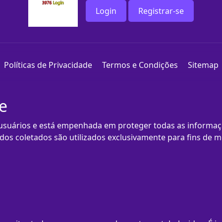
Login
Registrar-se
Políticas de Privacidade
Termos e Condições
Sitemap
de
s usuários e está empenhada em proteger todas as informaç
os coletados são utilizados exclusivamente para fins de m