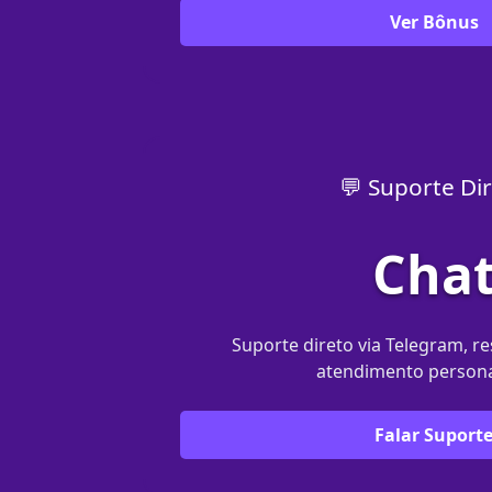
Ver Bônus
💬 Suporte Di
Cha
Suporte direto via Telegram, r
atendimento persona
Falar Suport