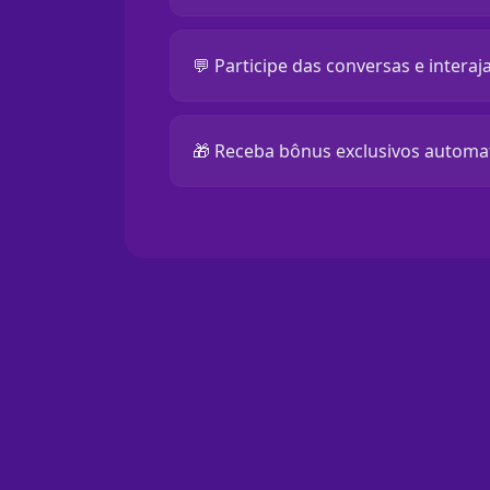
💬 Participe das conversas e interaj
🎁 Receba bônus exclusivos autom