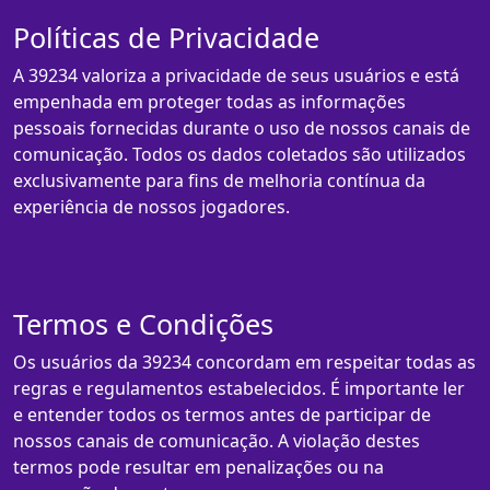
Políticas de Privacidade
A 39234 valoriza a privacidade de seus usuários e está
empenhada em proteger todas as informações
pessoais fornecidas durante o uso de nossos canais de
comunicação. Todos os dados coletados são utilizados
exclusivamente para fins de melhoria contínua da
experiência de nossos jogadores.
Termos e Condições
Os usuários da 39234 concordam em respeitar todas as
regras e regulamentos estabelecidos. É importante ler
e entender todos os termos antes de participar de
nossos canais de comunicação. A violação destes
termos pode resultar em penalizações ou na