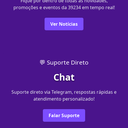
Fique por dentro de todas as novidades,
promoções e eventos da 39234 em tempo real!
Ver Notícias
💬 Suporte Direto
Chat
Suporte direto via Telegram, respostas rápidas e
atendimento personalizado!
Falar Suporte