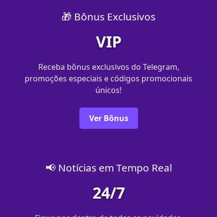
🎁 Bônus Exclusivos
VIP
Receba bônus exclusivos do Telegram,
promoções especiais e códigos promocionais
únicos!
Ver Bônus
📢 Notícias em Tempo Real
24/7