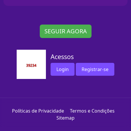
SEGUIR AGORA
Acessos
Login
Registrar-se
Políticas de Privacidade
Termos e Condições
Sitemap