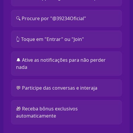
🔍 Procure por "@39234Oficial"
👆 Toque em "Entrar" ou "Join"
🔔 Ative as notificações para não perder
nada
💬 Participe das conversas e interaja
🎁 Receba bônus exclusivos
automaticamente