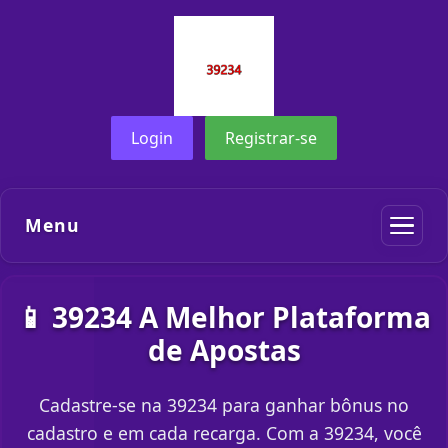
Login
Registrar-se
Menu
📱 39234 A Melhor Plataforma
de Apostas
Cadastre-se na 39234 para ganhar bônus no
cadastro e em cada recarga. Com a 39234, você