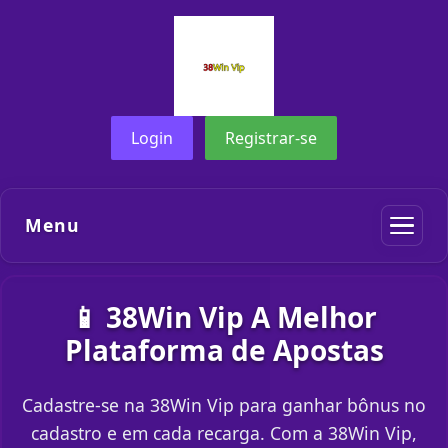
Login
Registrar-se
Menu
📱 38Win Vip A Melhor
Plataforma de Apostas
Cadastre-se na 38Win Vip para ganhar bônus no
cadastro e em cada recarga. Com a 38Win Vip,