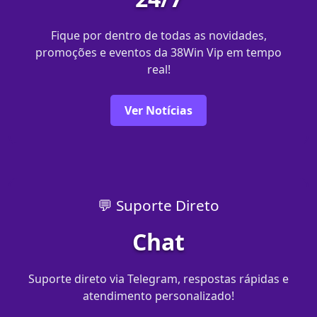
Fique por dentro de todas as novidades,
promoções e eventos da 38Win Vip em tempo
real!
Ver Notícias
💬 Suporte Direto
Chat
Suporte direto via Telegram, respostas rápidas e
atendimento personalizado!