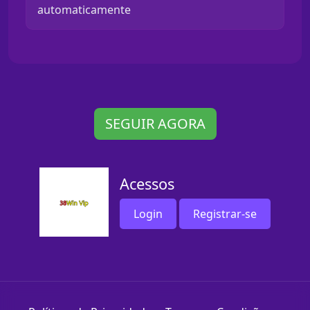
automaticamente
SEGUIR AGORA
Acessos
Login
Registrar-se