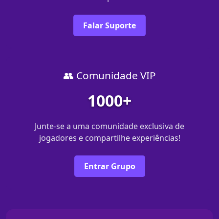
Falar Suporte
👥 Comunidade VIP
1000+
Junte-se a uma comunidade exclusiva de
jogadores e compartilhe experiências!
Entrar Grupo