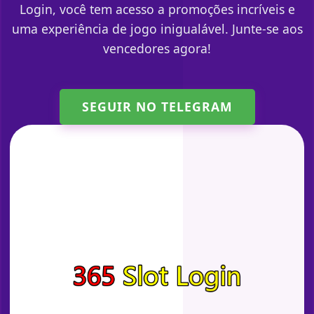
Login, você tem acesso a promoções incríveis e
uma experiência de jogo inigualável. Junte-se aos
vencedores agora!
SEGUIR NO TELEGRAM