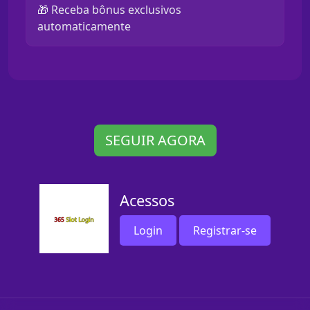
🎁 Receba bônus exclusivos
automaticamente
SEGUIR AGORA
Acessos
Login
Registrar-se