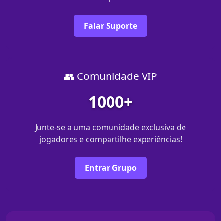
Falar Suporte
👥 Comunidade VIP
1000+
Junte-se a uma comunidade exclusiva de
jogadores e compartilhe experiências!
Entrar Grupo