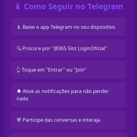
📱 Como Seguir no Telegram
📱 Baixe o app Telegram no seu dispositivo
🔍 Procure por "@365 Slot LoginOficial"
👆 Toque em "Entrar" ou "Join"
🔔 Ative as notificações para não perder
nada
💬 Participe das conversas e interaja