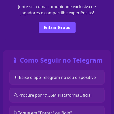
Junte-se a uma comunidade exclusiva de
jogadores e compartilhe experiências!
Entrar Grupo
📱 Como Seguir no Telegram
📱 Baixe o app Telegram no seu dispositivo
🔍 Procure por "@35M PlataformaOficial"
👆 Toque em "Entrar" ou "Join"