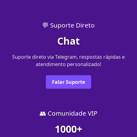
💬 Suporte Direto
Chat
Suporte direto via Telegram, respostas rápidas e
atendimento personalizado!
Falar Suporte
👥 Comunidade VIP
1000+