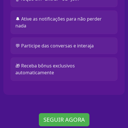
🔔 Ative as notificações para não perder
nada
💬 Participe das conversas e interaja
🎁 Receba bônus exclusivos
automaticamente
SEGUIR AGORA