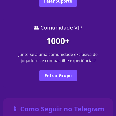
Falar Suporte
👥 Comunidade VIP
1000+
Junte-se a uma comunidade exclusiva de
jogadores e compartilhe experiências!
Entrar Grupo
📱 Como Seguir no Telegram