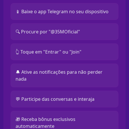
📱 Baixe o app Telegram no seu dispositivo
🔍 Procure por "@35MOficial"
👆 Toque em "Entrar" ou "Join"
🔔 Ative as notificações para não perder
nada
💬 Participe das conversas e interaja
🎁 Receba bônus exclusivos
automaticamente