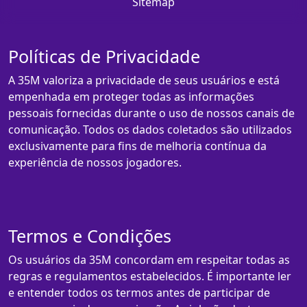
Sitemap
Políticas de Privacidade
A 35M valoriza a privacidade de seus usuários e está
empenhada em proteger todas as informações
pessoais fornecidas durante o uso de nossos canais de
comunicação. Todos os dados coletados são utilizados
exclusivamente para fins de melhoria contínua da
experiência de nossos jogadores.
Termos e Condições
Os usuários da 35M concordam em respeitar todas as
regras e regulamentos estabelecidos. É importante ler
e entender todos os termos antes de participar de