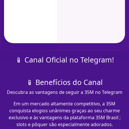
📱 Canal Oficial no Telegram!
📱 Benefícios do Canal
Descubra as vantagens de seguir a 35M no Telegram
Em um mercado altamente competitivo, a 35M
conquista elogios unânimes graças ao seu charme
exclusivo e às vantagens da plataforma 35M Brasil ;
slots e pôquer são especialmente adorados.